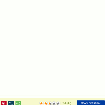
2.6
(
44
)