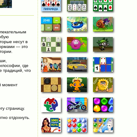
влекательным
собую
торые несут в
формами — это
тории.
уши,
илософии, где
е традиций, что
й момент
эту страницу.
тно отдохнуть.