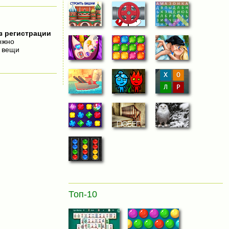
з регистрации
ожно
е вещи
Топ-10