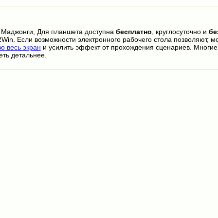
 Маджонги, Для планшета доступна
бесплатно
, круглосуточно и
бе
2Win. Если возможности электронного рабочего стола позволяют, м
 весь экран
и усилить эффект от прохождения сценариев. Многи
еть детальнее.