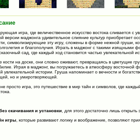
сание
рующая игра, где величественное искусство востока сливается с у
той версии маджонга удивительное слияние культур приобретает о
сти, символизирующие эту игру, сложены в форме нежной груши, ко
олголетия и благополучия. Играть в маджонг с такими изящными 
сказочный сад, где каждый ход становится частью увлекательной ис
е кости на доске, они словно оживают, превращаясь в цветущие гр
илие. Играя в маджонг, вы погружаетесь в атмосферу восточной ф
й увлекательной истории. Груша напоминает о вечности и богатств
ющей, но и умиротворяющей.
не просто игра, это путешествие в мир тайн и символов, где кажды
тока.
без скачивания и установки
, для этого достаточно лишь открыть 
йн игры
, которые развивают логику и воображение, позволяют прия