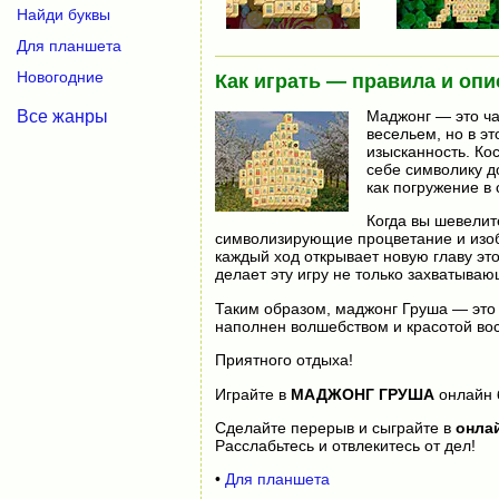
Найди буквы
Для планшета
Новогодние
Как играть — правила и опи
Все жанры
Маджонг — это ча
весельем, но в э
изысканность. Ко
себе символику д
как погружение в 
Когда вы шевелит
символизирующие процветание и изоб
каждый ход открывает новую главу это
делает эту игру не только захватыва
Таким образом, маджонг Груша — это 
наполнен волшебством и красотой вос
Приятного отдыха!
Играйте в
МАДЖОНГ ГРУША
онлайн
Сделайте перерыв и сыграйте в
онла
Расслабьтесь и отвлекитесь от дел!
•
Для планшета