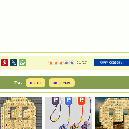
3.1
(
28
)
цветы
на время