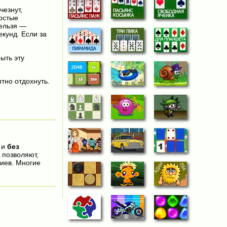
чезнут,
остые
нельзя —
екунд. Если за
рыть эту
тно отдохнуть.
 и
без
 позволяют,
иев. Многие