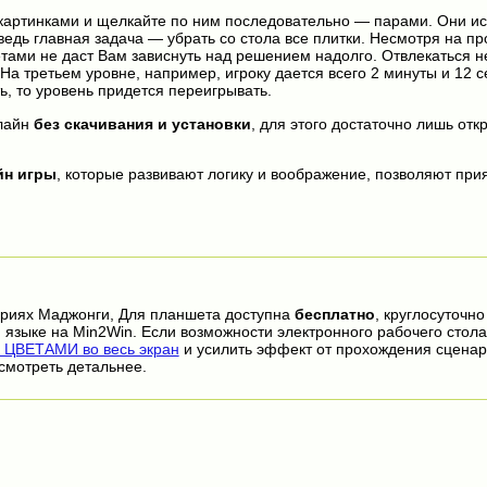
картинками и щелкайте по ним последовательно — парами. Они ис
едь главная задача — убрать со стола все плитки. Несмотря на пр
тами не даст Вам зависнуть над решением надолго. Отвлекаться 
а третьем уровне, например, игроку дается всего 2 минуты и 12 с
ь, то уровень придется переигрывать.
лайн
без скачивания и установки
, для этого достаточно лишь отк
йн игры
, которые развивают логику и воображение, позволяют прия
ориях Маджонги, Для планшета доступна
бесплатно
, круглосуточно
 языке на Min2Win. Если возможности электронного рабочего стола
ЦВЕТАМИ во весь экран
и усилить эффект от прохождения сценар
смотреть детальнее.