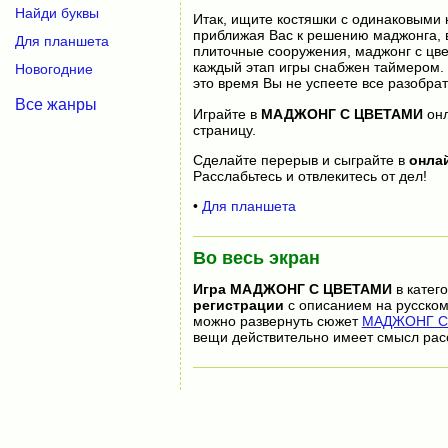
Найди буквы
Итак, ищите костяшки с одинаковыми 
приближая Вас к решению маджонга, в
Для планшета
плиточные сооружения, маджонг с цве
каждый этап игры снабжен таймером. Н
Новогодние
это время Вы не успеете все разобрат
Все жанры
Играйте в
МАДЖОНГ С ЦВЕТАМИ
он
страницу.
Сделайте перерыв и сыграйте в
онла
Расслабьтесь и отвлекитесь от дел!
•
Для планшета
Во весь экран
Игра
МАДЖОНГ С ЦВЕТАМИ
в катег
регистрации
с описанием на русском
можно развернуть сюжет
МАДЖОНГ С 
вещи действительно имеет смысл рас