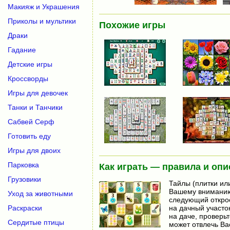
Макияж и Украшения
Приколы и мультики
Похожие игры
Драки
Гадание
Детские игры
Кроссворды
Игры для девочек
Танки и Танчики
Сабвей Серф
Готовить еду
Игры для двоих
Парковка
Как играть — правила и опи
Грузовики
Тайлы (плитки ил
Вашему вниманию 
Уход за животными
следующий открое
на дачный участок
Раскраски
на даче, проверьт
Сердитые птицы
может отвлечь Ва