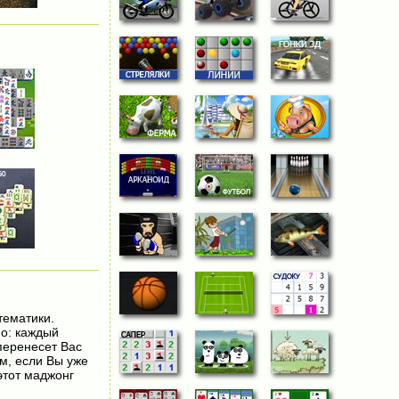
тематики.
о: каждый
перенесет Вас
ем, если Вы уже
этот маджонг