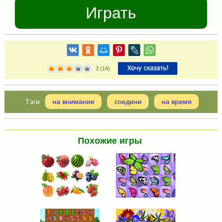
Играть
3
(
14
)
на внимание
соедини
на время
Похожие игры