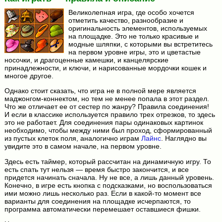
Великолепная игра, где особо хочется
отметить качество, разнообразие и
оригинальность элементов, используемых
на площадке. Это не только красивые и
модные шляпки, с которыми вы встретитесь
на первом уровне игры, это и цветастые
носочки, и драгоценные камешки, и канцелярские
принадлежности, и ключи, и нарисованные мордочки кошек и
многое другое.
Однако стоит сказать, что игра не в полной мере является
маджонгом-коннектом, но тем не менее попала в этот раздел.
Что же отличает ее от сестер по жанру? Правила соединения!
И если в классике используется правило трех отрезков, то здесь
это не работает. Для соединения пары одинаковых картинок
необходимо, чтобы между ними был проход, сформированный
из пустых клеток поля, аналогично играм
Лайнс
. Наглядно вы
увидите это в самом начале, на первом уровне.
Здесь есть таймер, который рассчитан на динамичную игру. То
есть спать тут нельзя — время быстро закончится, и все
придется начинать сначала. Ну не все, а лишь данный уровень.
Конечно, в игре есть кнопка с подсказками, но воспользоваться
ими можно лишь несколько раз. Если в какой-то момент все
варианты для соединения на площадке исчерпаются, то
программа автоматически перемешает оставшиеся фишки.