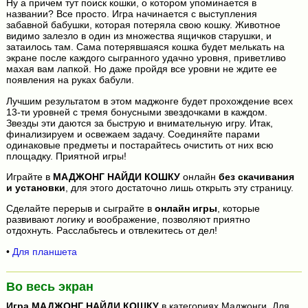
Ну а причем тут поиск кошки, о котором упоминается в
названии? Все просто. Игра начинается с выступления
забавной бабушки, которая потеряла свою кошку. Животное
видимо залезло в один из множества ящичков старушки, и
затаилось там. Сама потерявшаяся кошка будет мелькать на
экране после каждого сыгранного удачно уровня, приветливо
махая вам лапкой. Но даже пройдя все уровни не ждите ее
появления на руках бабули.
Лучшим результатом в этом маджонге будет прохождение всех
13-ти уровней с тремя бонусными звездочками в каждом.
Звезды эти даются за быструю и внимательную игру. Итак,
финализируем и освежаем задачу. Соединяйте парами
одинаковые предметы и постарайтесь очистить от них всю
площадку. Приятной игры!
Играйте в
МАДЖОНГ НАЙДИ КОШКУ
онлайн
без скачивания
и установки
, для этого достаточно лишь открыть эту страницу.
Сделайте перерыв и сыграйте в
онлайн игры
, которые
развивают логику и воображение, позволяют приятно
отдохнуть. Расслабьтесь и отвлекитесь от дел!
•
Для планшета
Во весь экран
Игра
МАДЖОНГ НАЙДИ КОШКУ
в категориях Маджонги, Для