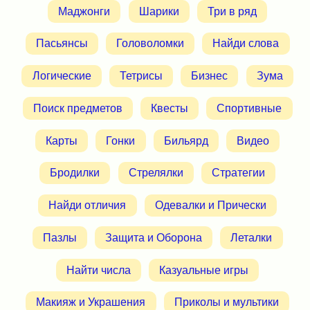
Маджонги
Шарики
Три в ряд
Пасьянсы
Головоломки
Найди слова
Логические
Тетрисы
Бизнес
Зума
Поиск предметов
Квесты
Спортивные
Карты
Гонки
Бильярд
Видео
Бродилки
Стрелялки
Стратегии
Найди отличия
Одевалки и Прически
Пазлы
Защита и Оборона
Леталки
Найти числа
Казуальные игры
Макияж и Украшения
Приколы и мультики