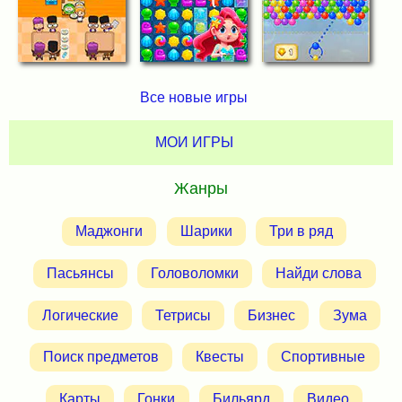
Все новые игры
МОИ ИГРЫ
Жанры
Маджонги
Шарики
Три в ряд
Пасьянсы
Головоломки
Найди слова
Логические
Тетрисы
Бизнес
Зума
Поиск предметов
Квесты
Спортивные
Карты
Гонки
Бильярд
Видео