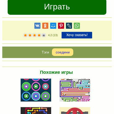
Играть
4.2
(
13
)
соедини
Похожие игры