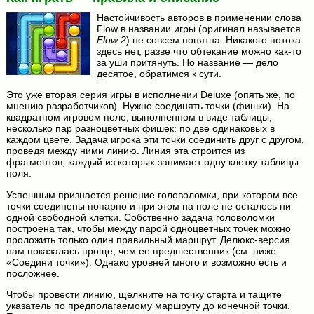
Настойчивость авторов в применении слова
Flow в названии игры (оригинал называется
Flow 2
) не совсем понятна. Никакого потока
здесь нет, разве что обтекание можно как-то
за уши притянуть. Но название — дело
десятое, обратимся к сути.
Это уже вторая серия игры в исполнении Deluxe (опять же, по
мнению разработчиков). Нужно соединять точки (фишки). На
квадратном игровом поле, выполненном в виде таблицы,
несколько пар разноцветных фишек: по две одинаковых в
каждом цвете. Задача игрока эти точки соединить друг с другом,
проведя между ними линию. Линия эта строится из
фрагментов, каждый из которых занимает одну клетку таблицы
поля.
Успешным признается решение головоломки, при котором все
точки соединены попарно и при этом на поле не осталось ни
одной свободной клетки. Собственно задача головоломки
построена так, чтобы между парой одноцветных точек можно
проложить только один правильный маршрут. Делюкс-версия
нам показалась проще, чем ее предшественник (см. ниже
«Соедини точки»). Однако уровней много и возможно есть и
посложнее.
Чтобы провести линию, щелкните на точку старта и тащите
указатель по предполагаемому маршруту до конечной точки.