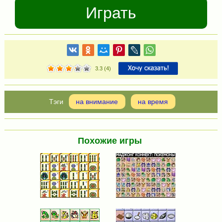
Играть
3.3
(
4
)
на внимание
на время
Похожие игры