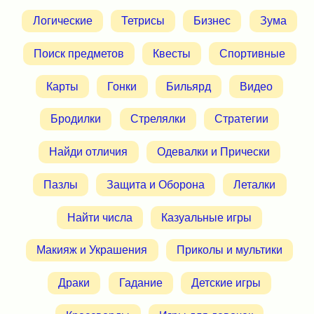
Логические
Тетрисы
Бизнес
Зума
Поиск предметов
Квесты
Спортивные
Карты
Гонки
Бильярд
Видео
Бродилки
Стрелялки
Стратегии
Найди отличия
Одевалки и Прически
Пазлы
Защита и Оборона
Леталки
Найти числа
Казуальные игры
Макияж и Украшения
Приколы и мультики
Драки
Гадание
Детские игры