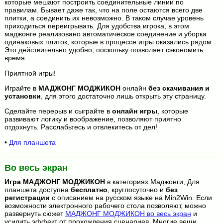
которые мешают построить соединительные линии по
правилам. Бывает даже так, что на поле остаются всего две
плитки, а соединить их невозможно. В таком случае уровень
приходиться переигрывать. Для удобства игрока, в этом
маджонге реализовано автоматическое соединение и уборка
одинаковых плиток, которые в процессе игры оказались рядом.
Это действительно удобно, поскольку позволяет сэкономить
время.
Приятной игры!
Играйте в
МАДЖОНГ МОДЖИКОН
онлайн
без скачивания и
установки
, для этого достаточно лишь открыть эту страницу.
Сделайте перерыв и сыграйте в
онлайн игры
, которые
развивают логику и воображение, позволяют приятно
отдохнуть. Расслабьтесь и отвлекитесь от дел!
•
Для планшета
Во весь экран
Игра
МАДЖОНГ МОДЖИКОН
в категориях Маджонги, Для
планшета доступна
бесплатно
, круглосуточно и
без
регистрации
с описанием на русском языке на Min2Win. Если
возможности электронного рабочего стола позволяют, можно
развернуть сюжет
МАДЖОНГ МОДЖИКОН во весь экран
и
усилить эффект от прохождения сценариев. Многие вещи