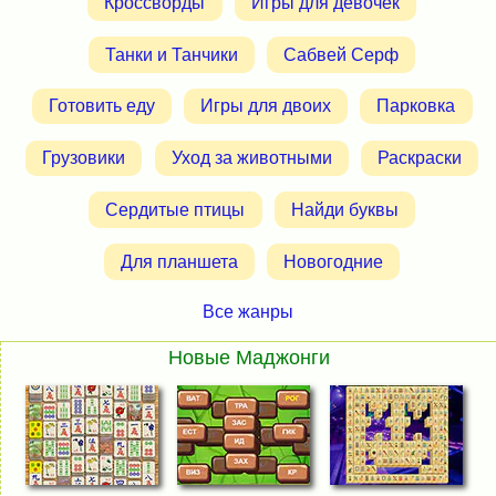
Кроссворды
Игры для девочек
Танки и Танчики
Сабвей Серф
Готовить еду
Игры для двоих
Парковка
Грузовики
Уход за животными
Раскраски
Сердитые птицы
Найди буквы
Для планшета
Новогодние
Все жанры
Новые Маджонги