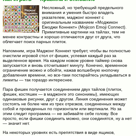
Несложный, но требующий предельного
внимания и умения быстро владеть
указателем, маджонг коннект с
оригинальным названием «Моджикон
Емоджи Коннект» (Mojicon Emoji Connect).
Примитивные картинки на тайлах, тем не
менее контрастны и хорошо отличаются друг от друга, что
облегчает поиск парных плиток.
Напомним, игра Маджонг Коннект требует, чтобы вы полностью
очистили игровой стол от фишек, успевая каждый раз за
выделенное время. На каждом новом уровне таймер снова
запускается и вновь отсчитывает минуту. Конечно, временное
ограничение можно и обойти, нажав волшебную кнопочку
добавления времени, но все-таки постарайтесь укладываться в
лимиты — так гораздо интереснее.
Пара фишек получается соединением двух тайлов (плиток,
фишек, костяшек — в маджонге это синонимы), имеющих
одинаковые рисунки, друг с другом. Линия соединения может
состоять не более чем из трех отрезков, соединенных между
собой и проведенных по горизонтали или вертикали. Но за
этим следит программа — не забивайте себе голову. Все
просто, если фишки соединить можно, они соединятся, ну а нет
— значит нет.
На некоторых уровнях есть препятствия в виде ящиков,