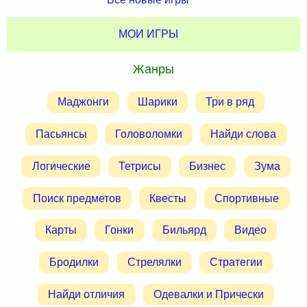
МОИ ИГРЫ
Жанры
Маджонги
Шарики
Три в ряд
Пасьянсы
Головоломки
Найди слова
Логические
Тетрисы
Бизнес
Зума
Поиск предметов
Квесты
Спортивные
Карты
Гонки
Бильярд
Видео
Бродилки
Стрелялки
Стратегии
Найди отличия
Одевалки и Прически