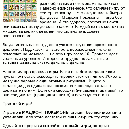
разнообразными покемонами на плитках.
Наверно единственное, что отличает игру от
сестер по жанру — это отсутствие таймера.
Да, друзья. Маджонг Покемоны — игра без
времени. И это здорово, поскольку искать
одинаковых пикачу довольно сложно. Каждый из них состоит из
множества мелких деталей, что сильно затрудняет
распознавание.
Да-да, играть сложно, даже с учетом отсутствия временного
давления. Подсказок нет, зато есть перемешивания. Они
помогают, но их мало — на всю игру всего 10. Процесс идет
уровень за уровнем. Интересно, трудно, но захватывает,
вызывая желание искать дальше и дальше.
Напомним про правила игры. Как и в любом маджонге вам
нужно полностью освободить игровой стол от плиток. Убирать
их нужно парами с одинаковыми рисунками. Ищите в
коллекции два одинаковых покемона и последовательно
щелкайте по ним. Если они свободны (не закрыты другими), то
они соединятся (принцип коннекта) и исчезнут со стола.
Приятной игры!
Играйте в
МАДЖОНГ ПОКЕМОНЫ
онлайн
без скачивания и
установки
, для этого достаточно лишь открыть эту страницу.
Сделайте перерыв и сыграйте в
онлайн игры
, которые