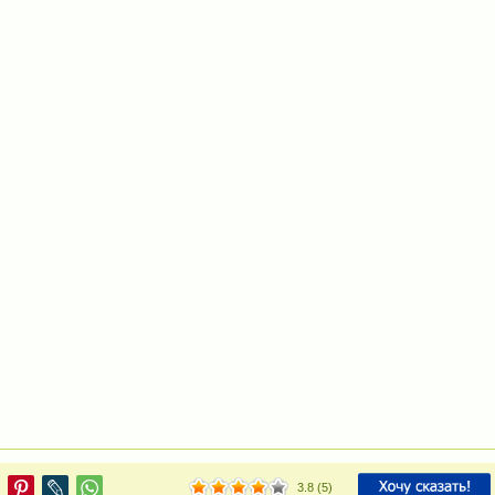
3.8
(
5
)