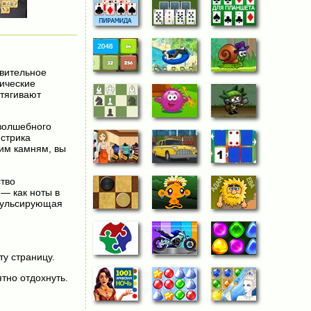
ивительное
тические
итягивают
 волшебного
нстрика
тим камням, вы
ство
— как ноты в
пульсирующая
ту страницу.
тно отдохнуть.