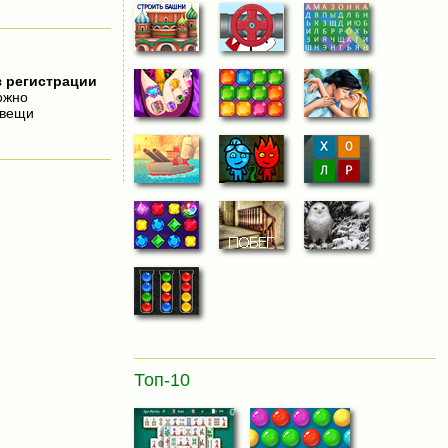
з регистрации
ожно
 вещи
Топ-10