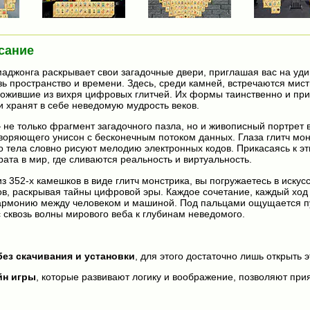
сание
джонга раскрывает свои загадочные двери, приглашая вас на уд
зь пространство и времени. Здесь, среди камней, встречаются мис
 ожившие из вихря цифровых глитчей. Их формы таинственно и пр
ни хранят в себе неведомую мудрость веков.
не только фрагмент загадочного пазла, но и живописный портрет
воряющего унисон с бесконечным потоком данных. Глаза глитч мо
го тела словно рисуют мелодию электронных кодов. Прикасаясь к э
ата в мир, где сливаются реальность и виртуальность.
з 352-х камешков в виде глитч монстрика, вы погружаетесь в искус
в, раскрывая тайны цифровой эры. Каждое сочетание, каждый ход 
армонию между человеком и машиной. Под пальцами ощущается 
 сквозь волны мирового веба к глубинам неведомого.
без скачивания и установки
, для этого достаточно лишь открыть э
йн игры
, которые развивают логику и воображение, позволяют прия