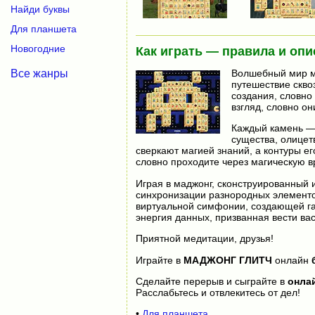
Найди буквы
Для планшета
Новогодние
Как играть — правила и опи
Все жанры
Волшебный мир ма
путешествие скво
создания, словно
взгляд, словно о
Каждый камень — 
существа, олицет
сверкают магией знаний, а контуры е
словно проходите через магическую вр
Играя в маджонг, сконструированный и
синхронизации разнородных элементо
виртуальной симфонии, создающей г
энергия данных, призванная вести вас
Приятной медитации, друзья!
Играйте в
МАДЖОНГ ГЛИТЧ
онлайн
Сделайте перерыв и сыграйте в
онла
Расслабьтесь и отвлекитесь от дел!
•
Для планшета