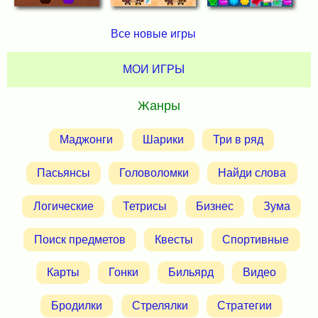
Все новые игры
МОИ ИГРЫ
Жанры
Маджонги
Шарики
Три в ряд
Пасьянсы
Головоломки
Найди слова
Логические
Тетрисы
Бизнес
Зума
Поиск предметов
Квесты
Спортивные
Карты
Гонки
Бильярд
Видео
Бродилки
Стрелялки
Стратегии