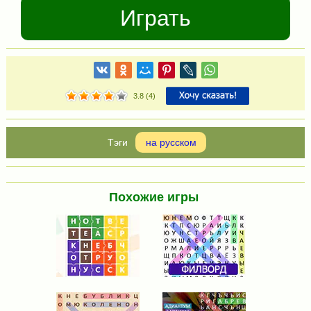
Играть
3.8
(
4
)
на русском
Похожие игры