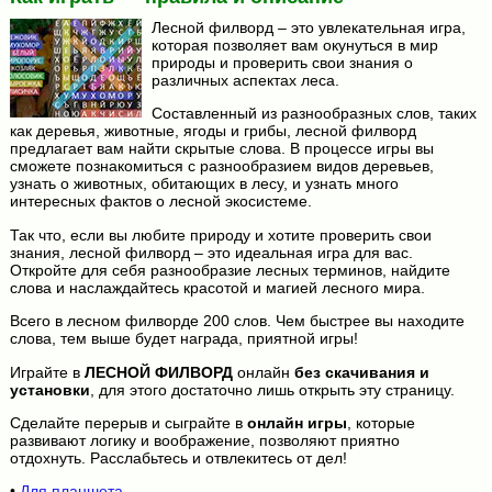
Лесной филворд – это увлекательная игра,
которая позволяет вам окунуться в мир
природы и проверить свои знания о
различных аспектах леса.
Составленный из разнообразных слов, таких
как деревья, животные, ягоды и грибы, лесной филворд
предлагает вам найти скрытые слова. В процессе игры вы
сможете познакомиться с разнообразием видов деревьев,
узнать о животных, обитающих в лесу, и узнать много
интересных фактов о лесной экосистеме.
Так что, если вы любите природу и хотите проверить свои
знания, лесной филворд – это идеальная игра для вас.
Откройте для себя разнообразие лесных терминов, найдите
слова и наслаждайтесь красотой и магией лесного мира.
Всего в лесном филворде 200 слов. Чем быстрее вы находите
слова, тем выше будет награда, приятной игры!
Играйте в
ЛЕСНОЙ ФИЛВОРД
онлайн
без скачивания и
установки
, для этого достаточно лишь открыть эту страницу.
Сделайте перерыв и сыграйте в
онлайн игры
, которые
развивают логику и воображение, позволяют приятно
отдохнуть. Расслабьтесь и отвлекитесь от дел!
•
Для планшета