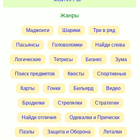
Жанры
Маджонги
Шарики
Три в ряд
Пасьянсы
Головоломки
Найди слова
Логические
Тетрисы
Бизнес
Зума
Поиск предметов
Квесты
Спортивные
Карты
Гонки
Бильярд
Видео
Бродилки
Стрелялки
Стратегии
Найди отличия
Одевалки и Прически
Пазлы
Защита и Оборона
Леталки