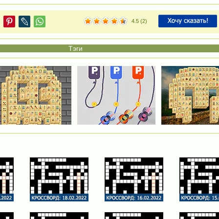
4.5
(
2
)