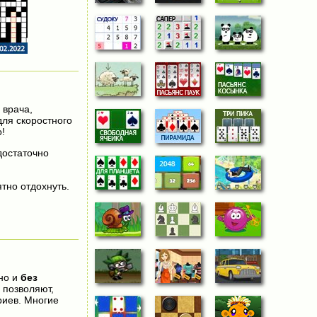
 врача,
для скоростного
!
 достаточно
тно отдохнуть.
чно и
без
 позволяют,
риев. Многие