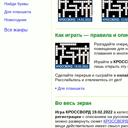
Найди буквы
Для планшета
Новогодние
Все жанры
Как играть — правила и опи
Разгадайте очере
помещение для на
плавания и многи
Играйте в
КРОССВ
лишь открыть эту 
Сделайте перерыв и сыграйте в
онла
Расслабьтесь и отвлекитесь от дел!
•
Для планшета
Во весь экран
Игра
КРОССВОРД 19.02.2022
в катег
регистрации
с описанием на русском
можно развернуть сюжет
КРОССВОРД 1
вещи действительно имеет смысл рас