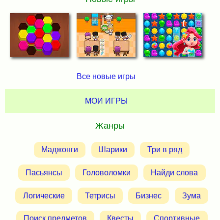
Все новые игры
МОИ ИГРЫ
Жанры
Маджонги
Шарики
Три в ряд
Пасьянсы
Головоломки
Найди слова
Логические
Тетрисы
Бизнес
Зума
Поиск предметов
Квесты
Спортивные