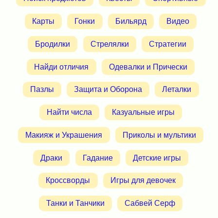
Карты
Гонки
Бильярд
Видео
Бродилки
Стрелялки
Стратегии
Найди отличия
Одевалки и Прически
Пазлы
Защита и Оборона
Леталки
Найти числа
Казуальные игры
Макияж и Украшения
Приколы и мультики
Драки
Гадание
Детские игры
Кроссворды
Игры для девочек
Танки и Танчики
Сабвей Серф