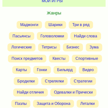
МОИ ИГРЫ
Жанры
Маджонги
Шарики
Три в ряд
Пасьянсы
Головоломки
Найди слова
Логические
Тетрисы
Бизнес
Зума
Поиск предметов
Квесты
Спортивные
Карты
Гонки
Бильярд
Видео
Бродилки
Стрелялки
Стратегии
Найди отличия
Одевалки и Прически
Пазлы
Защита и Оборона
Леталки