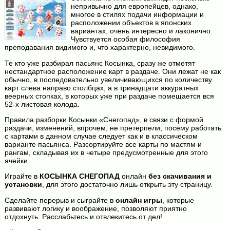
непривычно для европейцев, однако,
многое в стилях подачи информации и
расположении объектов в японских
вариантах, очень интересно и лаконично.
Чувствуется особая философия
преподавания видимого и, что характерно, невидимого.
Те кто уже разбирал пасьянс Косынка, сразу же отметят
нестандартное расположение карт в раздаче. Они лежат не как
обычно, в последовательно увеличивающихся по количеству
карт слева направо столбцах, а в тринадцати аккуратных
веерных стопках, в которых уже при раздаче помещается вся
52-х листовая колода.
Правила разборки Косынки «Снегопад», в связи с формой
раздачи, изменений, впрочем, не претерпели, посему работать
с картами в данном случае следует как и в классическом
варианте пасьянса. Разсортируйте все карты по мастям и
рангам, складывая их в четыре предусмотренные для этого
ячейки.
Играйте в
КОСЫНКА СНЕГОПАД
онлайн
без скачивания и
установки
, для этого достаточно лишь открыть эту страницу.
Сделайте перерыв и сыграйте в
онлайн игры
, которые
развивают логику и воображение, позволяют приятно
отдохнуть. Расслабьтесь и отвлекитесь от дел!