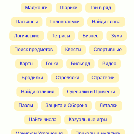
Маджонги
Шарики
Три в ряд
Пасьянсы
Головоломки
Найди слова
Логические
Тетрисы
Бизнес
Зума
Поиск предметов
Квесты
Спортивные
Карты
Гонки
Бильярд
Видео
Бродилки
Стрелялки
Стратегии
Найди отличия
Одевалки и Прически
Пазлы
Защита и Оборона
Леталки
Найти числа
Казуальные игры
Макияж и Украшения
Приколы и мультики