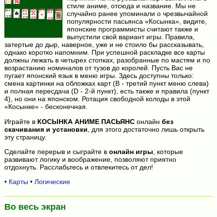
стиле аниме, отсюда и название. Мы не
случайно ранее упоминали о чрезвычайной
популярности пасьянса «Косынка», видите,
японские программисты считают также и
выпустили свой вариант игры. Правила,
затертые до дыр, наверное, уже и не стоило бы рассказывать,
однако коротко напомним. При успешной раскладке все карты
должны лежать в четырех стопках, разобранные по мастям и по
возрастанию номиналов от тузов до королей. Пусть Вас не
пугает японский язык в меню игры. Здесь доступны только:
смена картинки на обложках карт (B - третий пункт меню слева)
и полная пересдача (D - 2-й пункт), есть также и правила (пункт
4), но они на японском. Ротация свободной колоды в этой
«Косынке» - бесконечная.
Играйте в
КОСЫНКА АНИМЕ ПАСЬЯНС
онлайн
без
скачивания и установки
, для этого достаточно лишь открыть
эту страницу.
Сделайте перерыв и сыграйте в
онлайн игры
, которые
развивают логику и воображение, позволяют приятно
отдохнуть. Расслабьтесь и отвлекитесь от дел!
•
Карты
•
Логические
Во весь экран