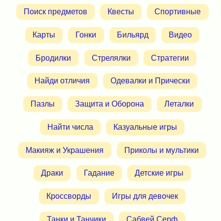
Поиск предметов
Квесты
Спортивные
Карты
Гонки
Бильярд
Видео
Бродилки
Стрелялки
Стратегии
Найди отличия
Одевалки и Прически
Пазлы
Защита и Оборона
Леталки
Найти числа
Казуальные игры
Макияж и Украшения
Приколы и мультики
Драки
Гадание
Детские игры
Кроссворды
Игры для девочек
Танки и Танчики
Сабвей Серф