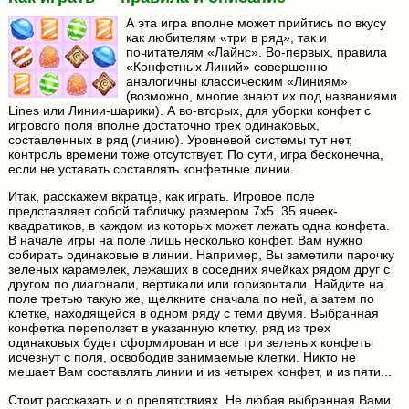
А эта игра вполне может прийтись по вкусу
как любителям «три в ряд», так и
почитателям «Лайнс». Во-первых, правила
«Конфетных Линий» совершенно
аналогичны классическим «Линиям»
(возможно, многие знают их под названиями
Lines или Линии-шарики). А во-вторых, для уборки конфет с
игрового поля вполне достаточно трех одинаковых,
составленных в ряд (линию). Уровневой системы тут нет,
контроль времени тоже отсутствует. По сути, игра бесконечна,
если не уставать составлять конфетные линии.
Итак, расскажем вкратце, как играть. Игровое поле
представляет собой табличку размером 7x5. 35 ячеек-
квадратиков, в каждом из которых может лежать одна конфета.
В начале игры на поле лишь несколько конфет. Вам нужно
собирать одинаковые в линии. Например, Вы заметили парочку
зеленых карамелек, лежащих в соседних ячейках рядом друг с
другом по диагонали, вертикали или горизонтали. Найдите на
поле третью такую же, щелкните сначала по ней, а затем по
клетке, находящейся в одном ряду с теми двумя. Выбранная
конфетка переползет в указанную клетку, ряд из трех
одинаковых будет сформирован и все три зеленых конфеты
исчезнут с поля, освободив занимаемые клетки. Никто не
мешает Вам составлять линии и из четырех конфет, и из пяти...
Стоит рассказать и о препятствиях. Не любая выбранная Вами