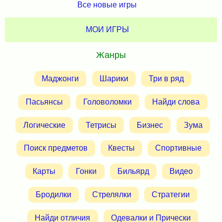
Все новые игры
МОИ ИГРЫ
Жанры
Маджонги
Шарики
Три в ряд
Пасьянсы
Головоломки
Найди слова
Логические
Тетрисы
Бизнес
Зума
Поиск предметов
Квесты
Спортивные
Карты
Гонки
Бильярд
Видео
Бродилки
Стрелялки
Стратегии
Найди отличия
Одевалки и Прически