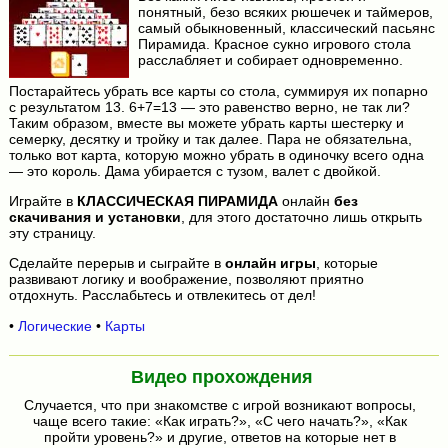
понятный, безо всяких рюшечек и таймеров,
самый обыкновенный, классический пасьянс
Пирамида. Красное сукно игрового стола
расслабляет и собирает одновременно.
Постарайтесь убрать все карты со стола, суммируя их попарно
с результатом 13. 6+7=13 — это равенство верно, не так ли?
Таким образом, вместе вы можете убрать карты шестерку и
семерку, десятку и тройку и так далее. Пара не обязательна,
только вот карта, которую можно убрать в одиночку всего одна
— это король. Дама убирается с тузом, валет с двойкой.
Играйте в
КЛАССИЧЕСКАЯ ПИРАМИДА
онлайн
без
скачивания и установки
, для этого достаточно лишь открыть
эту страницу.
Сделайте перерыв и сыграйте в
онлайн игры
, которые
развивают логику и воображение, позволяют приятно
отдохнуть. Расслабьтесь и отвлекитесь от дел!
•
Логические
•
Карты
Видео прохождения
Случается, что при знакомстве с игрой возникают вопросы,
чаще всего такие: «Как играть?», «С чего начать?», «Как
пройти уровень?» и другие, ответов на которые нет в