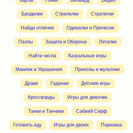
Карты
Гонки
Бильярд
Видео
Бродилки
Стрелялки
Стратегии
Найди отличия
Одевалки и Прически
Пазлы
Защита и Оборона
Леталки
Найти числа
Казуальные игры
Макияж и Украшения
Приколы и мультики
Драки
Гадание
Детские игры
Кроссворды
Игры для девочек
Танки и Танчики
Сабвей Серф
Готовить еду
Игры для двоих
Парковка