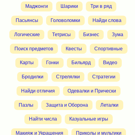
Маджонги
Шарики
Три в ряд
Пасьянсы
Головоломки
Найди слова
Логические
Тетрисы
Бизнес
Зума
Поиск предметов
Квесты
Спортивные
Карты
Гонки
Бильярд
Видео
Бродилки
Стрелялки
Стратегии
Найди отличия
Одевалки и Прически
Пазлы
Защита и Оборона
Леталки
Найти числа
Казуальные игры
Макияж и Украшения
Приколы и мультики