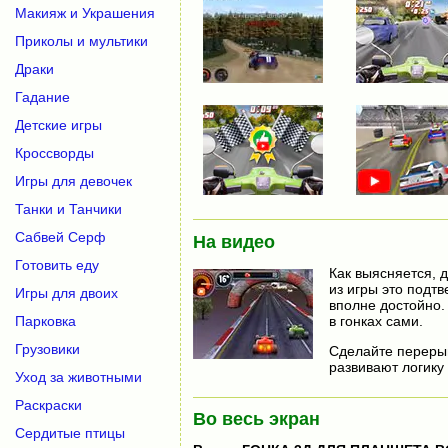
Макияж и Украшения
Приколы и мультики
Драки
Гадание
Детские игры
Кроссворды
Игры для девочек
Танки и Танчики
Сабвей Серф
На видео
Готовить еду
Как выясняется, д
из игры это подтв
Игры для двоих
вполне достойно.
Парковка
в гонках сами.
Грузовики
Сделайте перерыв
развивают логику
Уход за животными
Раскраски
Во весь экран
Сердитые птицы