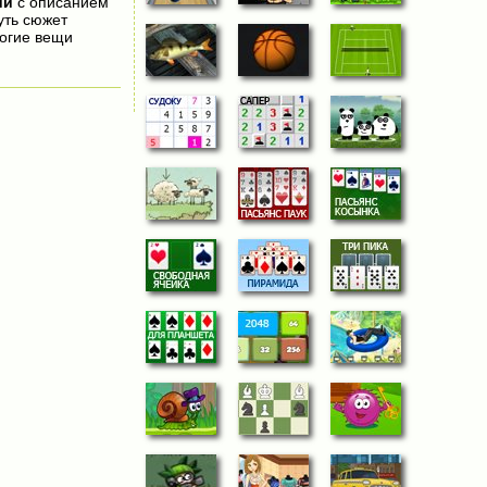
ии
с описанием
уть сюжет
огие вещи