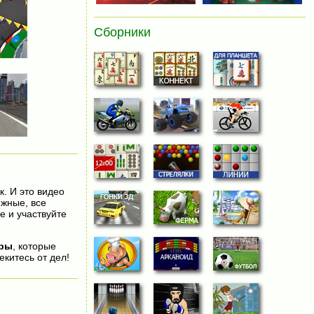
Сборники
к. И это видео
яжные, все
е и участвуйте
гры
, которые
екитесь от дел!