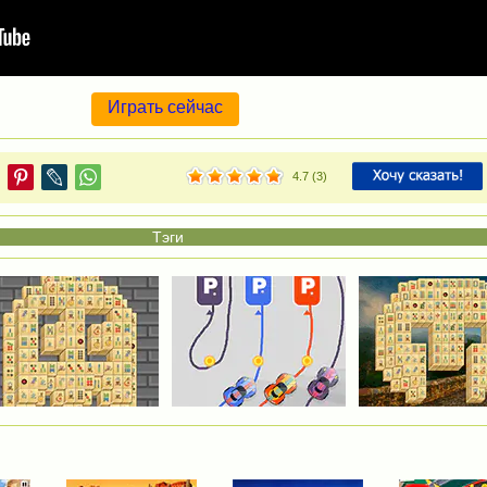
Играть сейчас
4.7
(
3
)