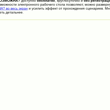
ВОЗМОЖНА?
доступно
бесплатно
, круглосуточно и
без регистрац
озможности электронного рабочего стола позволяют, можно разверн
 во весь экран
и усилить эффект от прохождения сценариев. Мн
еть детальнее.