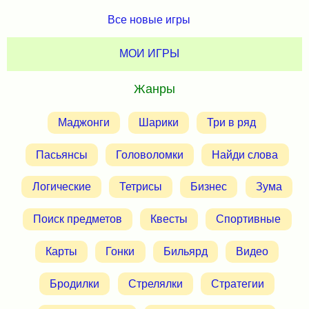
Все новые игры
МОИ ИГРЫ
Жанры
Маджонги
Шарики
Три в ряд
Пасьянсы
Головоломки
Найди слова
Логические
Тетрисы
Бизнес
Зума
Поиск предметов
Квесты
Спортивные
Карты
Гонки
Бильярд
Видео
Бродилки
Стрелялки
Стратегии