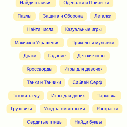
Найди отличия
Одевалки и Прически
Пазлы
Защита и Оборона
Леталки
Найти числа
Казуальные игры
Макияж и Украшения
Приколы и мультики
Драки
Гадание
Детские игры
Кроссворды
Игры для девочек
Танки и Танчики
Сабвей Серф
Готовить еду
Игры для двоих
Парковка
Грузовики
Уход за животными
Раскраски
Сердитые птицы
Найди буквы