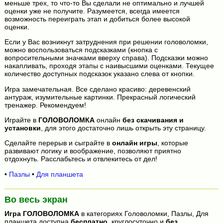
меньше трех, то что-то Вы сделали не оптимально и лучшей
оценки уже не получите. Разумеется, всегда имеется
возможность переиграть этап и добиться более высокой
оценки.
Если у Вас возникнут затруднения при решении головоломки,
можно воспользоваться подсказками (кнопка с
вопросительными значками вверху справа). Подсказки можно
накапливать, проходя этапы с наивысшими оценками. Текущее
количество доступных подсказок указано слева от кнопки.
Игра замечательная. Все сделано красиво: деревенский
антураж, изумительные картинки. Прекрасный логический
тренажер. Рекомендуем!
Играйте в
ГОЛОВОЛОМКА
онлайн
без скачивания и
установки
, для этого достаточно лишь открыть эту страницу.
Сделайте перерыв и сыграйте в
онлайн игры
, которые
развивают логику и воображение, позволяют приятно
отдохнуть. Расслабьтесь и отвлекитесь от дел!
•
Пазлы
•
Для планшета
Во весь экран
Игра
ГОЛОВОЛОМКА
в категориях Головоломки, Пазлы, Для
планшета доступна
бесплатно
, круглосуточно и
без