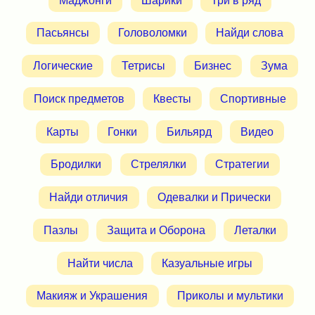
Пасьянсы
Головоломки
Найди слова
Логические
Тетрисы
Бизнес
Зума
Поиск предметов
Квесты
Спортивные
Карты
Гонки
Бильярд
Видео
Бродилки
Стрелялки
Стратегии
Найди отличия
Одевалки и Прически
Пазлы
Защита и Оборона
Леталки
Найти числа
Казуальные игры
Макияж и Украшения
Приколы и мультики