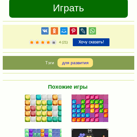
Играть
4
(
21
)
для развития
Похожие игры