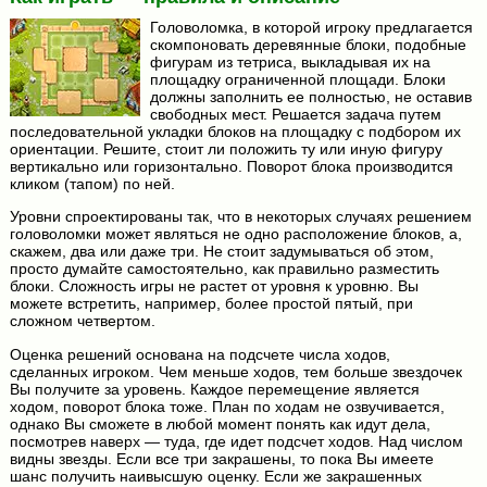
Головоломка, в которой игроку предлагается
скомпоновать деревянные блоки, подобные
фигурам из тетриса, выкладывая их на
площадку ограниченной площади. Блоки
должны заполнить ее полностью, не оставив
свободных мест. Решается задача путем
последовательной укладки блоков на площадку с подбором их
ориентации. Решите, стоит ли положить ту или иную фигуру
вертикально или горизонтально. Поворот блока производится
кликом (тапом) по ней.
Уровни спроектированы так, что в некоторых случаях решением
головоломки может являться не одно расположение блоков, а,
скажем, два или даже три. Не стоит задумываться об этом,
просто думайте самостоятельно, как правильно разместить
блоки. Сложность игры не растет от уровня к уровню. Вы
можете встретить, например, более простой пятый, при
сложном четвертом.
Оценка решений основана на подсчете числа ходов,
сделанных игроком. Чем меньше ходов, тем больше звездочек
Вы получите за уровень. Каждое перемещение является
ходом, поворот блока тоже. План по ходам не озвучивается,
однако Вы сможете в любой момент понять как идут дела,
посмотрев наверх — туда, где идет подсчет ходов. Над числом
видны звезды. Если все три закрашены, то пока Вы имеете
шанс получить наивысшую оценку. Если же закрашенных