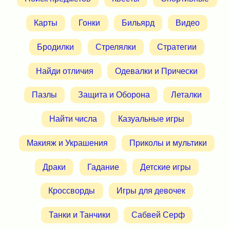
Карты
Гонки
Бильярд
Видео
Бродилки
Стрелялки
Стратегии
Найди отличия
Одевалки и Прически
Пазлы
Защита и Оборона
Леталки
Найти числа
Казуальные игры
Макияж и Украшения
Приколы и мультики
Драки
Гадание
Детские игры
Кроссворды
Игры для девочек
Танки и Танчики
Сабвей Серф