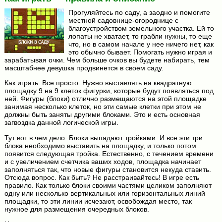
Прогуляйтесь по саду, а заодно и помогите
местной садовнице-огороднице с
благоустройством земельного участка. Ей то
лопаты не хватает, то грабли нужны, то еще
что, но в самом начале у нее ничего нет, как
это обычно бывает. Помогать нужно играя и
зарабатывая очки. Чем больше очков вы будете набирать, тем
масштабнее девушка продвинется в своем саду.
Как играть. Все просто. Нужно выставлять на квадратную
площадку 9 на 9 клеток фигурки, которые будут появляться под
ней. Фигуры (блоки) отлично размещаются на этой площадке
занимая несколько клеток, но эти самые клетки при этом не
должны быть заняты другими блоками. Это и есть основная
загвоздка данной логической игры.
Тут вот в чем дело. Блоки выпадают тройками. И все эти три
блока необходимо выставить на площадку, и только потом
появится следующая тройка. Естественно, с течением времени
и с увеличением счетчика ваших ходов, площадка начинает
заполняться так, что новые фигуры становится некуда ставить.
Отсюда вопрос. Как быть? Не расстраивайтесь! В игре есть
правило. Как только блоки своими частями целиком заполняют
одну или несколько вертикальных или горизонтальных линий
площадки, то эти линии исчезают, освобождая место, так
нужное для размещения очередных блоков.