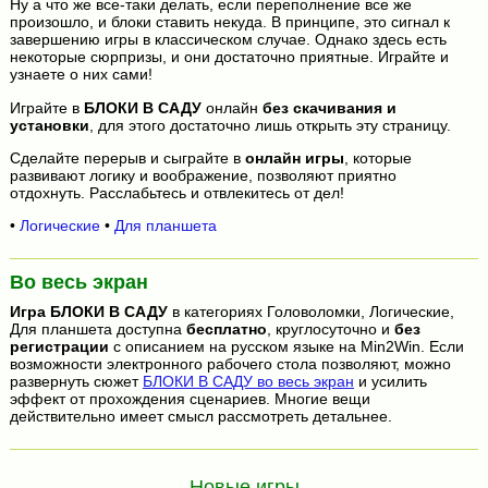
Ну а что же все-таки делать, если переполнение все же
произошло, и блоки ставить некуда. В принципе, это сигнал к
завершению игры в классическом случае. Однако здесь есть
некоторые сюрпризы, и они достаточно приятные. Играйте и
узнаете о них сами!
Играйте в
БЛОКИ В САДУ
онлайн
без скачивания и
установки
, для этого достаточно лишь открыть эту страницу.
Сделайте перерыв и сыграйте в
онлайн игры
, которые
развивают логику и воображение, позволяют приятно
отдохнуть. Расслабьтесь и отвлекитесь от дел!
•
Логические
•
Для планшета
Во весь экран
Игра
БЛОКИ В САДУ
в категориях Головоломки, Логические,
Для планшета доступна
бесплатно
, круглосуточно и
без
регистрации
с описанием на русском языке на Min2Win. Если
возможности электронного рабочего стола позволяют, можно
развернуть сюжет
БЛОКИ В САДУ во весь экран
и усилить
эффект от прохождения сценариев. Многие вещи
действительно имеет смысл рассмотреть детальнее.
Новые игры