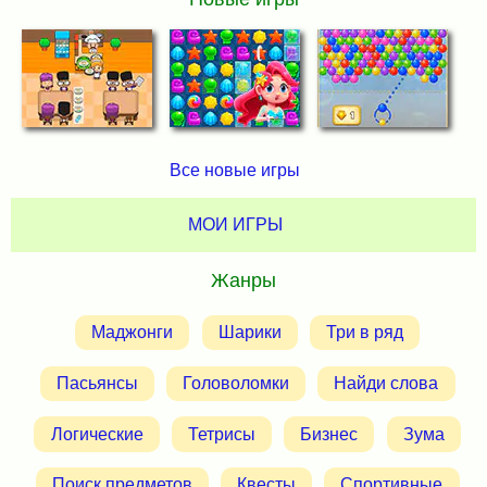
Все новые игры
МОИ ИГРЫ
Жанры
Маджонги
Шарики
Три в ряд
Пасьянсы
Головоломки
Найди слова
Логические
Тетрисы
Бизнес
Зума
Поиск предметов
Квесты
Спортивные