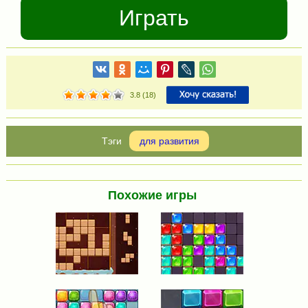
Играть
3.8
(
18
)
для развития
Похожие игры