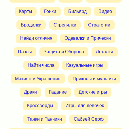
Карты
Гонки
Бильярд
Видео
Бродилки
Стрелялки
Стратегии
Найди отличия
Одевалки и Прически
Пазлы
Защита и Оборона
Леталки
Найти числа
Казуальные игры
Макияж и Украшения
Приколы и мультики
Драки
Гадание
Детские игры
Кроссворды
Игры для девочек
Танки и Танчики
Сабвей Серф