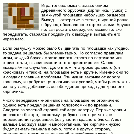
Игра-головоломка с вызволением
деревянного брусочка (кирпичика, чушки) с
замкнутой площадки небольших размеров.
Выход — отверстие в стене, шириной ровно
с брусок, обозначенное стрелочками. Брусок
нельзя достать сверху, его можно только
передвигать, стараясь продвинуть к выходу и вытащить его
через него.
Если бы чушку можно было бы двигать по площадке как угодно,
то задача решалась бы элементарно. Но согласно правилам
игры, каждый брусок можно двигать строго по вертикали или
горизонтали, в зависимости от его ориентировки. Слово
«каждый» не случайно. Дело в том, что кроме целевого (он
красноватый такой), на площадке есть и другие. Именно они то
и создают главные проблемы. Эти чушки закрывают дорогу
красному, и требуется ряд логических усилий, чтобы растолкать
их по углам, добившись освобождения прохода для красного
кирпичика.
Число передвижек кирпичиков на площадке не ограничено,
однако есть предел решения головоломки по времени.
Следите за зеленой строкой таймера наверху. Первые уровни
решаются быстро, поскольку требуют всего три-четыре
перемещения деревяшек без участия красного блока. А вот
дальше Вас ждут задачи многоэтапные, где кирпичик нужно
будет двигать сначала в одно, потом в другую сторону,
постепенно, позиция за позицией высвобождая каждый