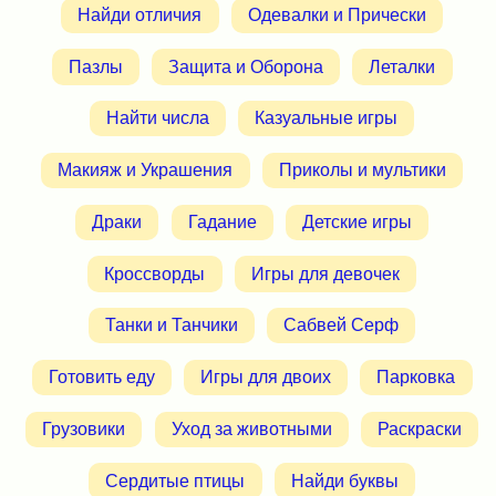
Найди отличия
Одевалки и Прически
Пазлы
Защита и Оборона
Леталки
Найти числа
Казуальные игры
Макияж и Украшения
Приколы и мультики
Драки
Гадание
Детские игры
Кроссворды
Игры для девочек
Танки и Танчики
Сабвей Серф
Готовить еду
Игры для двоих
Парковка
Грузовики
Уход за животными
Раскраски
Сердитые птицы
Найди буквы