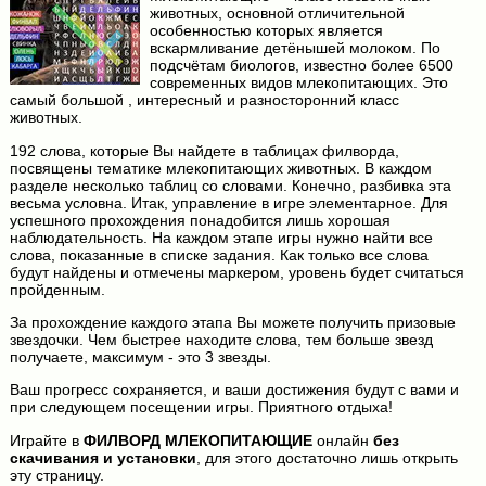
животных, основной отличительной
особенностью которых является
вскармливание детёнышей молоком. По
подсчётам биологов, известно более 6500
современных видов млекопитающих. Это
самый большой , интересный и разносторонний класс
животных.
192 слова, которые Вы найдете в таблицах филворда,
посвящены тематике млекопитающих животных. В каждом
разделе несколько таблиц со словами. Конечно, разбивка эта
весьма условна. Итак, управление в игре элементарное. Для
успешного прохождения понадобится лишь хорошая
наблюдательность. На каждом этапе игры нужно найти все
слова, показанные в списке задания. Как только все слова
будут найдены и отмечены маркером, уровень будет считаться
пройденным.
За прохождение каждого этапа Вы можете получить призовые
звездочки. Чем быстрее находите слова, тем больше звезд
получаете, максимум - это 3 звезды.
Ваш прогресс сохраняется, и ваши достижения будут с вами и
при следующем посещении игры. Приятного отдыха!
Играйте в
ФИЛВОРД МЛЕКОПИТАЮЩИЕ
онлайн
без
скачивания и установки
, для этого достаточно лишь открыть
эту страницу.