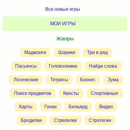
Все новые игры
МОИ ИГРЫ
Жанры
Маджонги
Шарики
Три в ряд
Пасьянсы
Головоломки
Найди слова
Логические
Тетрисы
Бизнес
Зума
Поиск предметов
Квесты
Спортивные
Карты
Гонки
Бильярд
Видео
Бродилки
Стрелялки
Стратегии