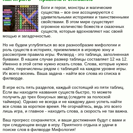
Боги и герои, монстры и магические
существа – все они ассоциируются с
удивительными историями и таинственными
свойствами. В этом мире существует
огромное количество божеств и сказочных
существ, которые вдохновляют нас своей
мощью и загадочностью.
Но не будем углубляться во все разнообразие мифологии и
роль существ в историях, приземлимся в игровую зону и
рассмотрим правила игры. Филворд - это таблица, заполненная
буквами. В нашем случае размер таблицы составляет 12 на 12.
Именно в этой сетке нужно искать слова. Слова, которые нужно
найти, перечислены рядом с таблицей на каждом уровне игры.
Их всего восемь. Ваша задача - найти все слова из списка в
филворде.
В игре есть пять разделов, каждый состоящий из пяти таблиц.
Если вы находите названия существ быстро, то можете
получить до трех бонусных звезд (следите за полоской
таймера). Однако не всегда и не каждому дано успеть найти
все слова за короткое время. Не огорчайтесь, ведь это всего
лишь игра, и главное - находить слова, а скорость не так важна.
Ваш прогресс сохраняется, и ваши достижения будут с вами и
при следующем входе в игру. Приятного отдыха и удачи в
поиске слов в филворде Мифология!