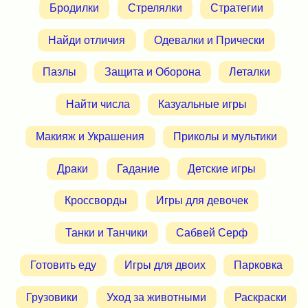
Бродилки
Стрелялки
Стратегии
Найди отличия
Одевалки и Прически
Пазлы
Защита и Оборона
Леталки
Найти числа
Казуальные игры
Макияж и Украшения
Приколы и мультики
Драки
Гадание
Детские игры
Кроссворды
Игры для девочек
Танки и Танчики
Сабвей Серф
Готовить еду
Игры для двоих
Парковка
Грузовики
Уход за животными
Раскраски