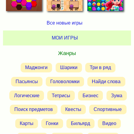
Все новые игры
МОИ ИГРЫ
Жанры
Маджонги
Шарики
Три в ряд
Пасьянсы
Головоломки
Найди слова
Логические
Тетрисы
Бизнес
Зума
Поиск предметов
Квесты
Спортивные
Карты
Гонки
Бильярд
Видео