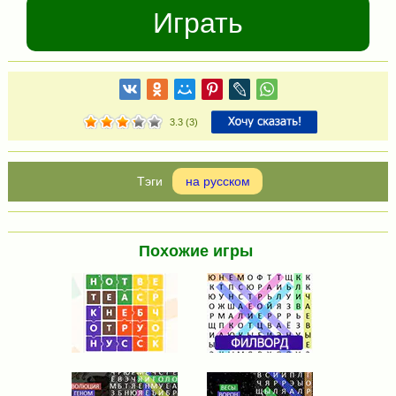
Играть
3.3
(
3
)
на русском
Похожие игры