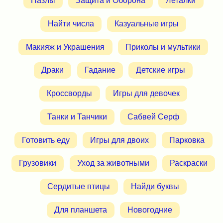
Пазлы
Защита и Оборона
Леталки
Найти числа
Казуальные игры
Макияж и Украшения
Приколы и мультики
Драки
Гадание
Детские игры
Кроссворды
Игры для девочек
Танки и Танчики
Сабвей Серф
Готовить еду
Игры для двоих
Парковка
Грузовики
Уход за животными
Раскраски
Сердитые птицы
Найди буквы
Для планшета
Новогодние