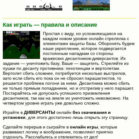
Как играть — правила и описание
Простая с виду, но усложняющаяся на
каждом новом уровне онлайн стрелялка с
элементами защиты базы. Оборонять будем
наше укрепление, которое подвергается
постоянным нападкам со стороны
вражеских десантников-диверсантов. Их
задание — уничтожить базу, Ваше — защитить. Стреляйте из
пушки по десанту противника: пехотинцам и вертолетам.
Вертолет сбить сложнее, потребуется несколько выстрелов,
зато если сбить его пока он не сбросил парашютистов, то
решается проблема погони за ними. Десантника можно сбить
не только прямым попаданием, но и отстрелив у него парашют.
Постарайтесь не допускать успешного приземления
десантников, так как на земле их уничтожить невозможно. На
четвертом уровне играть уже довольно сложно.
Играйте в
ДИВЕРСАНТЫ
онлайн
без скачивания и
установки
, для этого достаточно лишь открыть эту страницу.
Сделайте перерыв и сыграйте в
онлайн игры
, которые
развивают логику и воображение, позволяют приятно
отдохнуть. Расслабьтесь и отвлекитесь от дел!