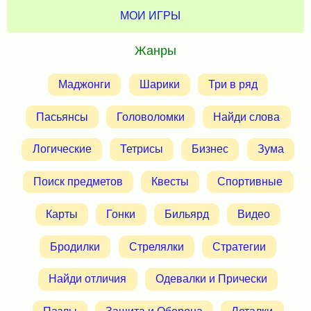
МОИ ИГРЫ
Жанры
Маджонги
Шарики
Три в ряд
Пасьянсы
Головоломки
Найди слова
Логические
Тетрисы
Бизнес
Зума
Поиск предметов
Квесты
Спортивные
Карты
Гонки
Бильярд
Видео
Бродилки
Стрелялки
Стратегии
Найди отличия
Одевалки и Прически