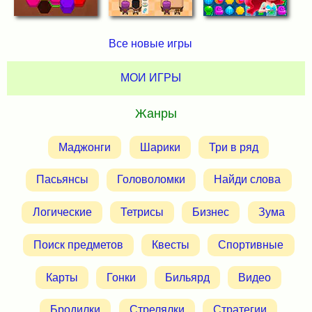
Все новые игры
МОИ ИГРЫ
Жанры
Маджонги
Шарики
Три в ряд
Пасьянсы
Головоломки
Найди слова
Логические
Тетрисы
Бизнес
Зума
Поиск предметов
Квесты
Спортивные
Карты
Гонки
Бильярд
Видео
Бродилки
Стрелялки
Стратегии