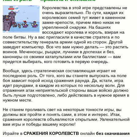
Королевства в этой игре представлены не
очень выразительно. По сути, каждая их
королевских семей тут живет в каменном
замке-крепости, причем явно никак не
укрепленной снаружи. На башнях
восседают королева и король, взирая на
поле битвы. Ну а вас пригласили в качестве стратега и по
совместительству генерала армии одной из сторон. Другой
заведует компьютер. Все что вам нужно делать — это растить
воинов. Меченосцы, рыцари, лучники в доспехах и без,
канониры со своими катапультами или баллистами — вам
придется выбирать, кого готовить в первую очередь.
Вообще, здесь стратегическая составляющая играет не
последнюю роль. От того, кого вы станете выпускать на поле
боя зависит порой исход сражения раунда. Да, кстати, игра
идет раундами, в каждом из которых по нескольку волн. Для
отражения атак неприятельской стороны ваше войско должно
быть лучше подготовлено, либо действовать в нужное время в
нужном месте.
Не станем проливать свет на некоторые тонкости игры, вы
должны все пройти и понять сами, в этом и интерес. Итак,
сражения королевств объявляются открытыми. Увлекательной
вам игры и победы вашему королю!
Играйте в
СРАЖЕНИЯ КОРОЛЕВСТВ
онлайн
без скачивания