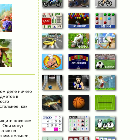
мом деле ничего
едметов в
осто
стальнее, как
 ищите похожие
. Они могут
 а их на
 внимательнее,