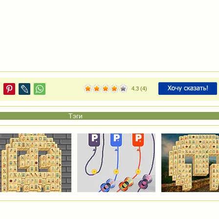
4.3
(
4
)