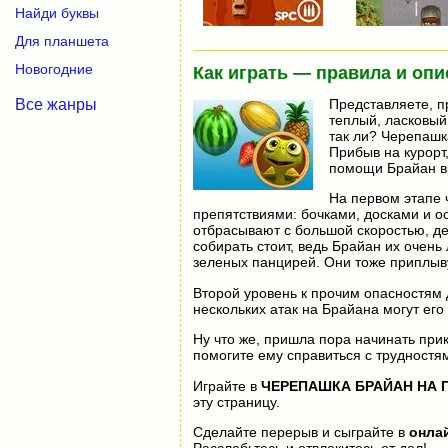
Найди буквы
Для планшета
Новогодние
Как играть — правила и опи
Все жанры
Представляете, п
теплый, ласковый
так ли? Черепашк
Прибыв на курорт
помощи Брайан вр
На первом этапе 
препятствиями: бочками, досками и ос
отбрасывают с большой скоростью, д
собирать стоит, ведь Брайан их очень
зеленых панцирей. Они тоже приплыву
Второй уровень к прочим опасностям 
нескольких атак на Брайана могут его
Ну что же, пришла пора начинать при
помогите ему справиться с трудностям
Играйте в
ЧЕРЕПАШКА БРАЙАН НА 
эту страницу.
Сделайте перерыв и сыграйте в
онла
Расслабьтесь и отвлекитесь от дел!