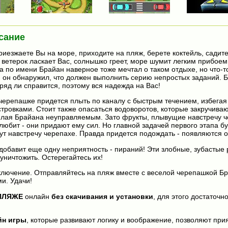
сание
риезжаете Вы на море, приходите на пляж, берете коктейль, садите
 ветерок ласкает Вас, солнышко греет, море шумит легким прибоем.
а по имени Брайан наверное тоже мечтал о таком отдыхе, но что-то
, он обнаружил, что должен выполнить серию непростых заданий. 
яд ли справится, поэтому вся надежда на Вас!
черепашке придется плыть по каналу с быстрым течением, избегая
тровками. Стоит также опасаться водоворотов, которые закручиваю
елая Брайана неуправляемым. Зато фрукты, плывущие навстречу 
 любит - они придают ему сил. Но главной задачей первого этапа бу
т навстречу черепахе. Правда придется подождать - появляются о
добавит еще одну неприятность - пираний! Эти злобные, зубастые
 уничтожить. Остерегайтесь их!
ключение. Отправляйтесь на пляж вместе с веселой черепашкой Б
и. Удачи!
ПЛЯЖЕ
онлайн
без скачивания и установки
, для этого достаточн
йн игры
, которые развивают логику и воображение, позволяют прия