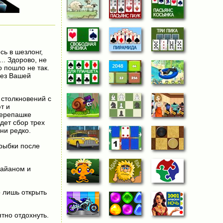
сь в шезлонг,
.. Здорово, не
 пошло не так.
Без Вашей
 столкновений с
т и
черепашке
дет сбор трех
ни редко.
 рыбки после
райаном и
о лишь открыть
тно отдохнуть.