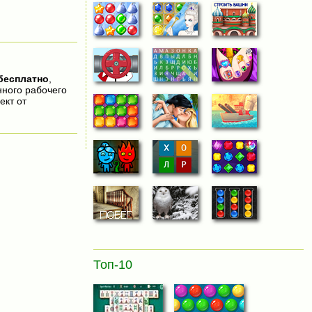
бесплатно
,
нного рабочего
ект от
Топ-10