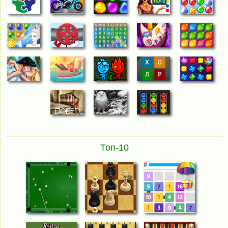
Топ-10