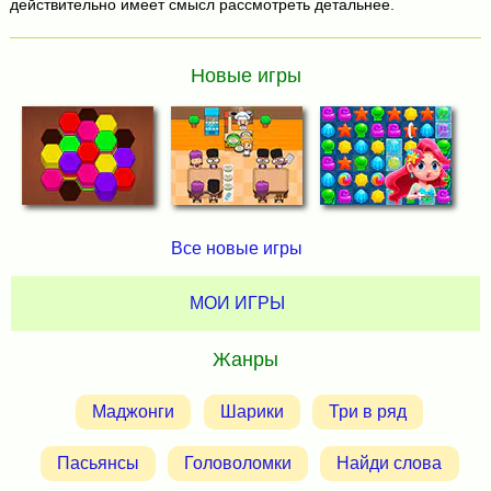
действительно имеет смысл рассмотреть детальнее.
Новые игры
Все новые игры
МОИ ИГРЫ
Жанры
Маджонги
Шарики
Три в ряд
Пасьянсы
Головоломки
Найди слова