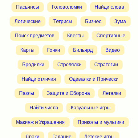
Пасьянсы
Головоломки
Найди слова
Логические
Тетрисы
Бизнес
Зума
Поиск предметов
Квесты
Спортивные
Карты
Гонки
Бильярд
Видео
Бродилки
Стрелялки
Стратегии
Найди отличия
Одевалки и Прически
Пазлы
Защита и Оборона
Леталки
Найти числа
Казуальные игры
Макияж и Украшения
Приколы и мультики
Драки
Гадание
Детские игры