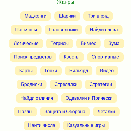
Жанры
Маджонги
Шарики
Три в ряд
Пасьянсы
Головоломки
Найди слова
Логические
Тетрисы
Бизнес
Зума
Поиск предметов
Квесты
Спортивные
Карты
Гонки
Бильярд
Видео
Бродилки
Стрелялки
Стратегии
Найди отличия
Одевалки и Прически
Пазлы
Защита и Оборона
Леталки
Найти числа
Казуальные игры