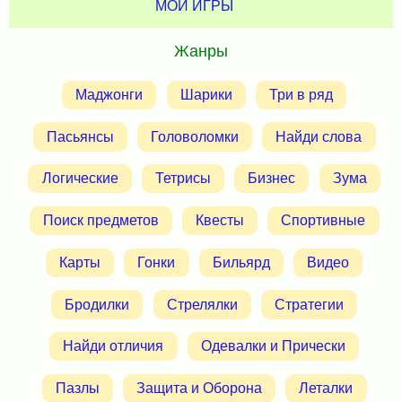
МОИ ИГРЫ
Жанры
Маджонги
Шарики
Три в ряд
Пасьянсы
Головоломки
Найди слова
Логические
Тетрисы
Бизнес
Зума
Поиск предметов
Квесты
Спортивные
Карты
Гонки
Бильярд
Видео
Бродилки
Стрелялки
Стратегии
Найди отличия
Одевалки и Прически
Пазлы
Защита и Оборона
Леталки