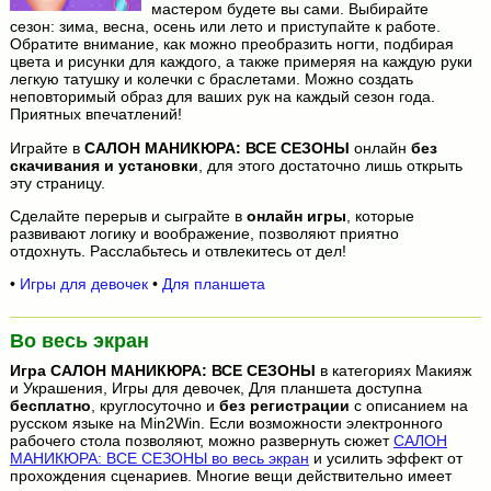
мастером будете вы сами. Выбирайте
сезон: зима, весна, осень или лето и приступайте к работе.
Обратите внимание, как можно преобразить ногти, подбирая
цвета и рисунки для каждого, а также примеряя на каждую руки
легкую татушку и колечки с браслетами. Можно создать
неповторимый образ для ваших рук на каждый сезон года.
Приятных впечатлений!
Играйте в
САЛОН МАНИКЮРА: ВСЕ СЕЗОНЫ
онлайн
без
скачивания и установки
, для этого достаточно лишь открыть
эту страницу.
Сделайте перерыв и сыграйте в
онлайн игры
, которые
развивают логику и воображение, позволяют приятно
отдохнуть. Расслабьтесь и отвлекитесь от дел!
•
Игры для девочек
•
Для планшета
Во весь экран
Игра
САЛОН МАНИКЮРА: ВСЕ СЕЗОНЫ
в категориях Макияж
и Украшения, Игры для девочек, Для планшета доступна
бесплатно
, круглосуточно и
без регистрации
с описанием на
русском языке на Min2Win. Если возможности электронного
рабочего стола позволяют, можно развернуть сюжет
САЛОН
МАНИКЮРА: ВСЕ СЕЗОНЫ во весь экран
и усилить эффект от
прохождения сценариев. Многие вещи действительно имеет