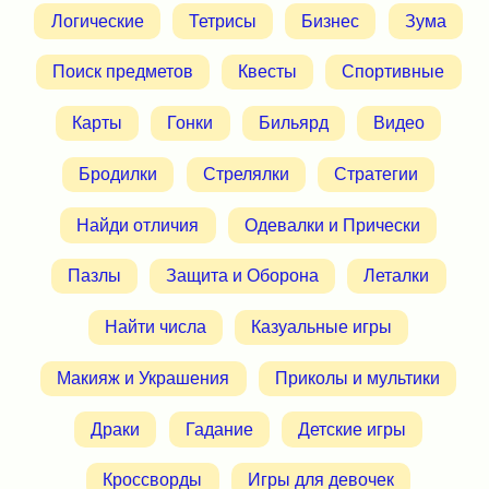
Логические
Тетрисы
Бизнес
Зума
Поиск предметов
Квесты
Спортивные
Карты
Гонки
Бильярд
Видео
Бродилки
Стрелялки
Стратегии
Найди отличия
Одевалки и Прически
Пазлы
Защита и Оборона
Леталки
Найти числа
Казуальные игры
Макияж и Украшения
Приколы и мультики
Драки
Гадание
Детские игры
Кроссворды
Игры для девочек