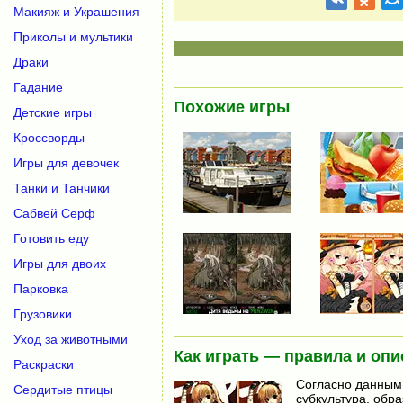
Макияж и Украшения
Приколы и мультики
Драки
Гадание
Похожие игры
Детские игры
Кроссворды
Игры для девочек
Танки и Танчики
Сабвей Серф
Готовить еду
Игры для двоих
Парковка
Грузовики
Уход за животными
Как играть — правила и опи
Раскраски
Согласно данным 
Сердитые птицы
субкультура, обр