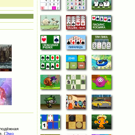
олодёжная
. (
Эмо