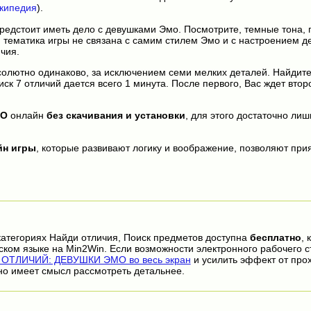
икипедия
).
предстоит иметь дело с девушками Эмо. Посмотрите, темные тона,
м, тематика игры не связана с самим стилем Эмо и с настроением д
чия.
солютно одинаково, за исключением семи мелких деталей. Найдите
к 7 отличий дается всего 1 минута. После первого, Вас ждет второй
МО
онлайн
без скачивания и установки
, для этого достаточно лиш
йн игры
, которые развивают логику и воображение, позволяют прия
категориях Найди отличия, Поиск предметов доступна
бесплатно
, 
ском языке на Min2Win. Если возможности электронного рабочего с
 ОТЛИЧИЙ: ДЕВУШКИ ЭМО во весь экран
и усилить эффект от про
но имеет смысл рассмотреть детальнее.