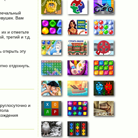
 печальный
евушек. Вам
 их и отметьте
, третий и т.д.
ь открыть эту
тно отдохнуть.
круглосуточно и
тола
хождения