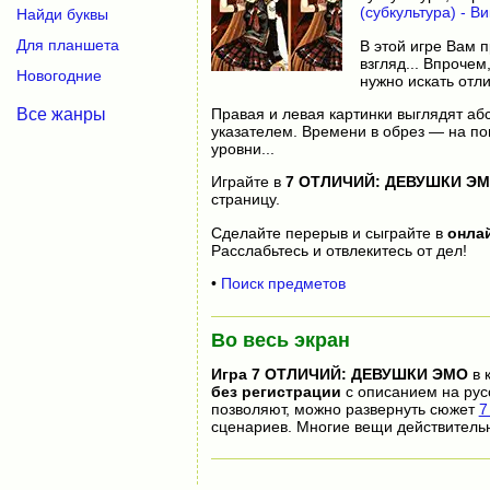
(субкультура) - В
Найди буквы
Для планшета
В этой игре Вам 
взгляд... Впроче
Новогодние
нужно искать отли
Все жанры
Правая и левая картинки выглядят аб
указателем. Времени в обрез — на поис
уровни...
Играйте в
7 ОТЛИЧИЙ: ДЕВУШКИ Э
страницу.
Сделайте перерыв и сыграйте в
онла
Расслабьтесь и отвлекитесь от дел!
•
Поиск предметов
Во весь экран
Игра
7 ОТЛИЧИЙ: ДЕВУШКИ ЭМО
в 
без регистрации
с описанием на рус
позволяют, можно развернуть сюжет
7
сценариев. Многие вещи действитель