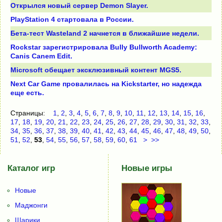
Открылся новый сервер Demon Slayer.
PlayStation 4 стартовала в России.
Бета-тест Wasteland 2 начнется в ближайшие недели.
Rockstar зарегистрировала Bully Bullworth Academy:
Canis Canem Edit.
Microsoft обещает эксклюзивный контент MGS5.
Next Car Game провалилась на Kickstarter, но надежда
еще есть.
Страницы:
1
,
2
,
3
,
4
,
5
,
6
,
7
,
8
,
9
,
10
,
11
,
12
,
13
,
14
,
15
,
16
,
17
,
18
,
19
,
20
,
21
,
22
,
23
,
24
,
25
,
26
,
27
,
28
,
29
,
30
,
31
,
32
,
33
,
34
,
35
,
36
,
37
,
38
,
39
,
40
,
41
,
42
,
43
,
44
,
45
,
46
,
47
,
48
,
49
,
50
,
51
,
52
,
53
,
54
,
55
,
56
,
57
,
58
,
59
,
60
,
61
>
>>
Каталог игр
Новые игры
Новые
Маджонги
Шарики