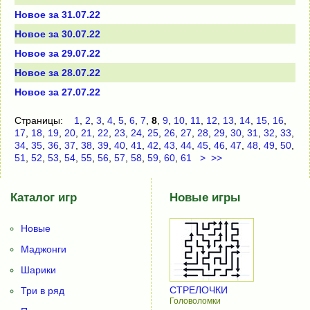
Новое за 31.07.22
Новое за 30.07.22
Новое за 29.07.22
Новое за 28.07.22
Новое за 27.07.22
Страницы:
1
,
2
,
3
,
4
,
5
,
6
,
7
,
8
,
9
,
10
,
11
,
12
,
13
,
14
,
15
,
16
,
17
,
18
,
19
,
20
,
21
,
22
,
23
,
24
,
25
,
26
,
27
,
28
,
29
,
30
,
31
,
32
,
33
,
34
,
35
,
36
,
37
,
38
,
39
,
40
,
41
,
42
,
43
,
44
,
45
,
46
,
47
,
48
,
49
,
50
,
51
,
52
,
53
,
54
,
55
,
56
,
57
,
58
,
59
,
60
,
61
>
>>
Каталог игр
Новые игры
Новые
Маджонги
Шарики
СТРЕЛОЧКИ
Три в ряд
Головоломки