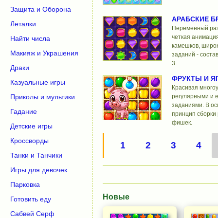
Защита и Оборона
АРАБСКИЕ 
Леталки
Переменный раз
четкая анимаци
Найти числа
камешков, широ
Макияж и Украшения
заданий - соста
3.
Драки
ФРУКТЫ И Я
Казуальные игры
Красивая многоу
Приколы и мультики
регулярными и 
заданиями. В ос
Гадание
принцип сборки 
фишек.
Детские игры
Кроссворды
1
2
3
4
Танки и Танчики
Игры для девочек
Парковка
Новые
Готовить еду
Сабвей Серф