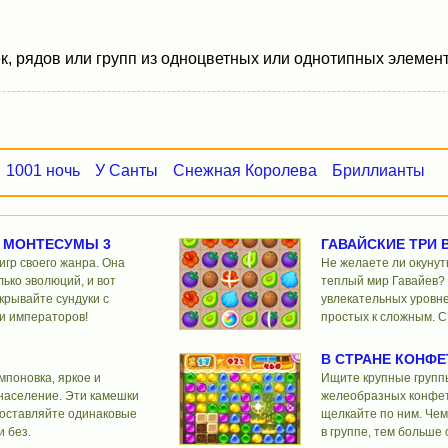
к, рядов или групп из одноцветных или однотипных элемент
1001 ночь
У Санты
Снежная Королева
Бриллианты
 МОНТЕСУМЫ 3
ГАВАЙСКИЕ ТРИ 
игр своего жанра. Она
Не желаете ли окунут
ько эволюций, и вот
теплый мир Гавайев? 
ткрывайте сундуки с
увлекательных уровне
и императоров!
простых к сложным. 
В СТРАНЕ КОНФЕ
мпоновка, яркое и
Ищите крупные группы
население. Эти камешки
желеобразных конфет
 Составляйте одинаковые
щелкайте по ним. Че
и без.
в группе, тем больше 