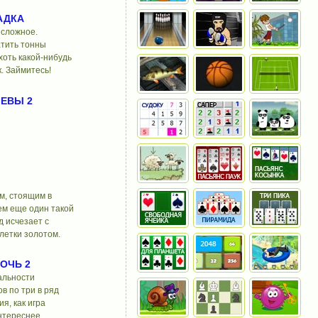
АДКА
 сложное.
тить тонны
хоть какой-нибудь
. Займитесь!
ЛЕВЫ 2
м, стоящим в
ем еще один такой
д исчезает с
летки золотом.
НОЧЬ 2
альности
в по три в ряд
я, как игра
нтереснее.