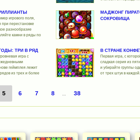
БРИЛЛИАНТЫ
МАДЖОНГ ПИРАТ
мер игрового поля,
СОКРОВИЩА
я при перестановке
кое разнообразие
вляйте камни в ряды по
ГОДЫ: ТРИ В РЯД
В СТРАНЕ КОНФЕ
ровневая игра с
Первая игра, с котор
ежедневными
сладкая серия из пят
нове геймплея лежит
и убирайте группы од
рядов из трех и более
от трех штук в каждой
5
6
7
8
38
...