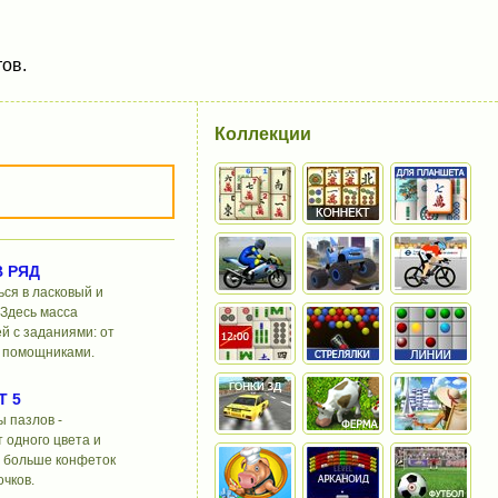
ов.
Коллекции
В РЯД
ься в ласковый и
Здесь масса
й с заданиями: от
С помощниками.
Т 5
 пазлов -
 одного цвета и
м больше конфеток
очков.