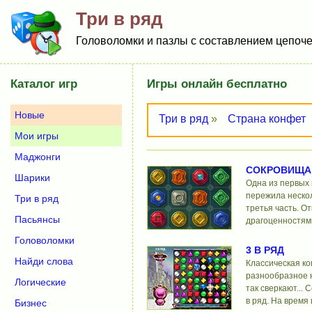
Три в ряд
Головоломки и пазлы с составлением цепоче
Каталог игр
Игры онлайн бесплатно
Новые
Три в ряд
»
Страна конфет
Мои игры
Маджонги
СОКРОВИЩА
Шарики
Одна из первых 
пережила нескол
Три в ряд
третья часть. О
Пасьянсы
драгоценностям
Головоломки
3 В РЯД
Найди слова
Классическая ко
разнообразное 
Логические
так сверкают...
в ряд. На время 
Бизнес