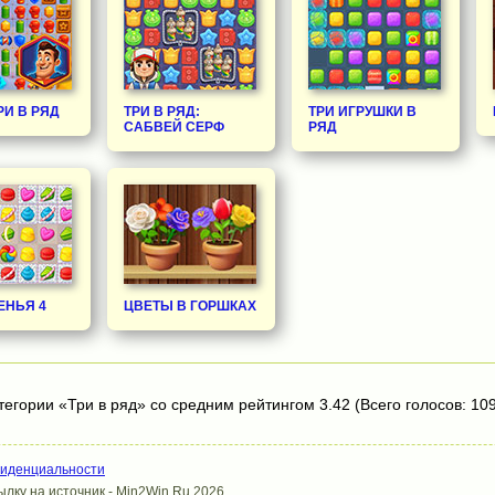
РИ В РЯД
ТРИ В РЯД:
ТРИ ИГРУШКИ В
САБВЕЙ СЕРФ
РЯД
ЕНЬЯ 4
ЦВЕТЫ В ГОРШКАХ
тегории «Три в ряд» со средним рейтингом 3.42 (Всего голосов: 109
фиденциальности
лку на источник - Min2Win.Ru 2026