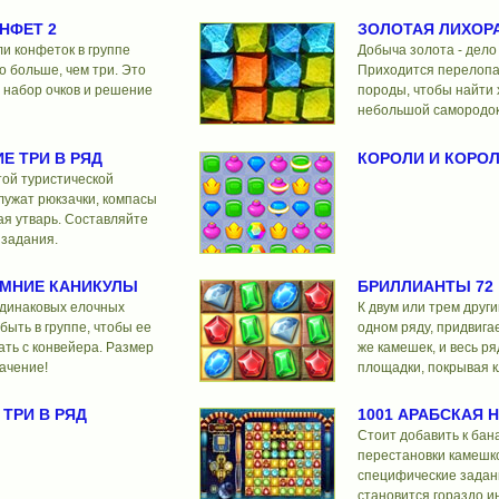
НФЕТ 2
ЗОЛОТАЯ ЛИХОР
ли конфеток в группе
Добыча золота - дело
о больше, чем три. Это
Приходится перелопа
 набор очков и решение
породы, чтобы найти 
небольшой самородок
Е ТРИ В РЯД
КОРОЛИ И КОРО
той туристической
лужат рюкзачки, компасы
ая утварь. Составляйте
 задания.
ИМНИЕ КАНИКУЛЫ
БРИЛЛИАНТЫ 72
одинаковых елочных
К двум или трем други
быть в группе, чтобы ее
одном ряду, придвига
ть с конвейера. Размер
же камешек, и весь ря
ачение!
площадки, покрывая к
ТРИ В РЯД
1001 АРАБСКАЯ 
Стоит добавить к бан
перестановки камешко
специфические задани
становится гораздо и