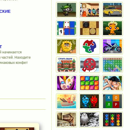
СКИЕ
Т
ой начинается
и частей. Находите
инаковых конфет
.