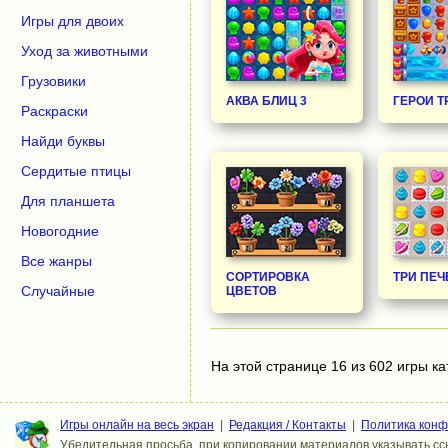
Игры для двоих
Уход за животными
Грузовики
АКВА БЛИЦ 3
ГЕРОИ Т
Раскраски
Найди буквы
Сердитые птицы
Для планшета
Новогодние
Все жанры
СОРТИРОВКА
ТРИ ПЕЧ
Случайные
ЦВЕТОВ
На этой странице 16 из 602 игры ка
Игры онлайн на весь экран
|
Редакция / Контакты
|
Политика кон
Убедительная просьба, при копировании материалов указывать ссы