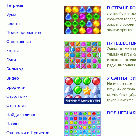
Тетрисы
В СТРАНЕ КО
Лучше будет, ес
Зума
окажется горазд
Квесты
заметно ускорит
задачи уровня.
Поиск предметов
Спортивные
ПУТЕШЕСТВИ
Элементами в э
Карты
тематике игры с
Гонки
и всякая походн
ряды, выполняя
Бильярд
У САНТЫ: З
Видео
Не менее трех 
Бродилки
игрушек должно 
можно было убра
Стрелялки
группы имеет зн
Стратегии
ВОЛШЕБНАЯ 
Найди отличия
Пазлы
Одевалки и Прически