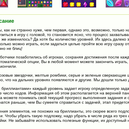
сание
, как ни странно хуже, чем первая, однако это, возможно, только 
узиться в игру с головой, то становится ясно, что процесс захватыв
о же изменилось? Да хотя бы количество уровней. Их здесь далеко 
олько можно играть, если задаться целью пройти всю игру сразу от
чно не блиц!
ботчики позаботились об игроках, сохраняя достижения после каж
втоматической опции, Вы в любой момент можете закончить играть,
акончили.
озовые звездочки, желтые ромбики, серые и зеленые сверкающие 
, что на дальних уровнях появляются и другие. Мы дошли только д
с бриллиантами» каждый уровень задает игроку определенную зада
е число ходов. Информация об этом располагается на верхней пан
да можете понимать свой текущий прогресс выполнения задания и 
нчатся раньше, чем Вы сумеете справиться с задачей, этап придетс
ения элементов, не похожих на бриллианты, это скорее всего подл
. Чтобы убрать такую подложку, надо убрать в числе ряда из трех 
йки. Не забывайте использовать полезные функции, их доступный 