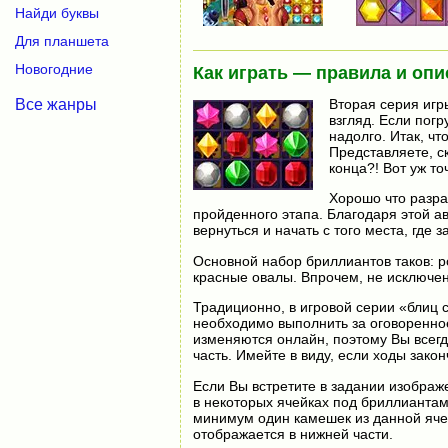
Найди буквы
Для планшета
Новогодние
Как играть — правила и опи
Все жанры
Вторая серия игры
взгляд. Если погр
надолго. Итак, чт
Представляете, ск
конца?! Вот уж то
Хорошо что разра
пройденного этапа. Благодаря этой а
вернуться и начать с того места, где з
Основной набор бриллиантов таков: р
красные овалы. Впрочем, не исключено
Традиционно, в игровой серии «блиц 
необходимо выполнить за оговоренно
изменяются онлайн, поэтому Вы всег
часть. Имейте в виду, если ходы зако
Если Вы встретите в задании изображ
в некоторых ячейках под бриллиантами
минимум один камешек из данной яче
отображается в нижней части.