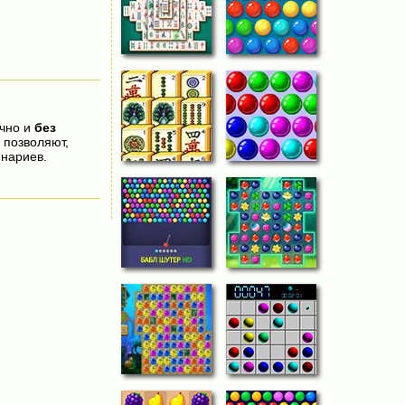
очно и
без
 позволяют,
нариев.