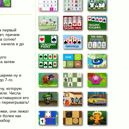
на первый
ает, причем
за сотню!
 начала и до
дого
 а затем
шарики ну и
о 7-го.
чу, которую
ели. Числа
оставшуюся его
я переигрывать!
ожки, они лежат
и более как
набор