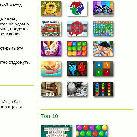
акой метод
де палец
ются не удачно,
учае, придется
достижения
открыть эту
тно отдохнуть.
ть?», «Как
тов игры, и
Топ-10