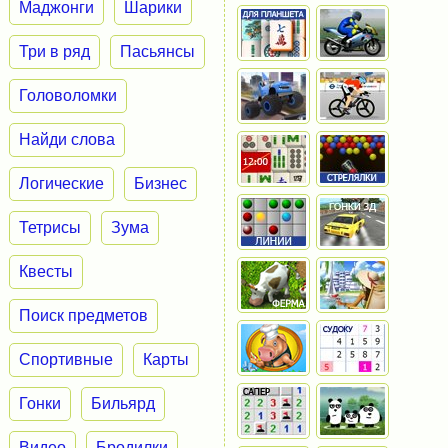
Маджонги
Шарики
Три в ряд
Пасьянсы
Головоломки
Найди слова
Логические
Бизнес
Тетрисы
Зума
Квесты
Поиск предметов
Спортивные
Карты
Гонки
Бильярд
Видео
Бродилки