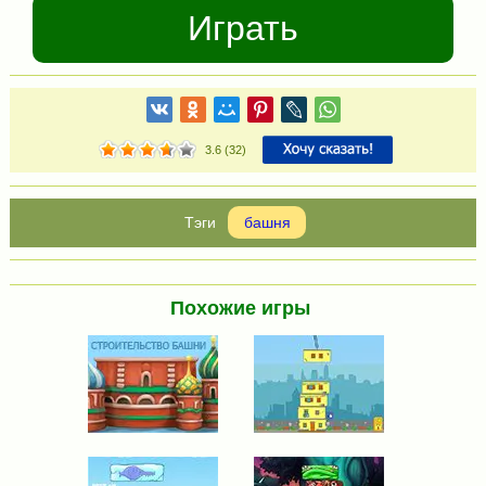
Играть
3.6
(
32
)
башня
Похожие игры