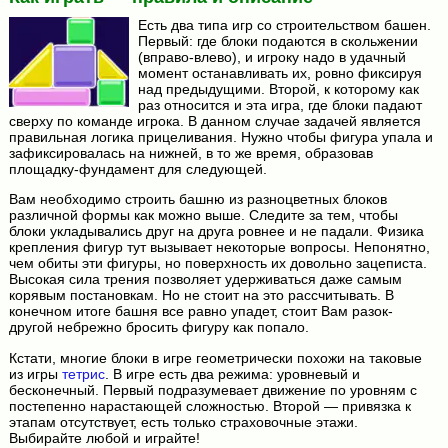
Есть два типа игр со строительством башен.
Первый: где блоки подаются в скольжении
(вправо-влево), и игроку надо в удачный
момент останавливать их, ровно фиксируя
над предыдущими. Второй, к которому как
раз относится и эта игра, где блоки падают
сверху по команде игрока. В данном случае задачей является
правильная логика прицеливания. Нужно чтобы фигура упала и
зафиксировалась на нижней, в то же время, образовав
площадку-фундамент для следующей.
Вам необходимо строить башню из разноцветных блоков
различной формы как можно выше. Следите за тем, чтобы
блоки укладывались друг на друга ровнее и не падали. Физика
крепления фигур тут вызывает некоторые вопросы. Непонятно,
чем обиты эти фигуры, но поверхность их довольно зацеписта.
Высокая сила трения позволяет удерживаться даже самым
корявым постановкам. Но не стоит на это рассчитывать. В
конечном итоге башня все равно упадет, стоит Вам разок-
другой небрежно бросить фигуру как попало.
Кстати, многие блоки в игре геометрически похожи на таковые
из игры
тетрис
. В игре есть два режима: уровневый и
бесконечный. Первый подразумевает движение по уровням с
постепенно нарастающей сложностью. Второй — привязка к
этапам отсутствует, есть только страховочные этажи.
Выбирайте любой и играйте!