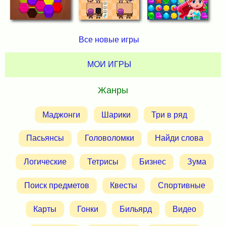
Все новые игры
МОИ ИГРЫ
Жанры
Маджонги
Шарики
Три в ряд
Пасьянсы
Головоломки
Найди слова
Логические
Тетрисы
Бизнес
Зума
Поиск предметов
Квесты
Спортивные
Карты
Гонки
Бильярд
Видео