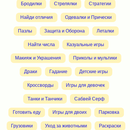
Бродилки
Стрелялки
Стратегии
Найди отличия
Одевалки и Прически
Пазлы
Защита и Оборона
Леталки
Найти числа
Казуальные игры
Макияж и Украшения
Приколы и мультики
Драки
Гадание
Детские игры
Кроссворды
Игры для девочек
Танки и Танчики
Сабвей Серф
Готовить еду
Игры для двоих
Парковка
Грузовики
Уход за животными
Раскраски