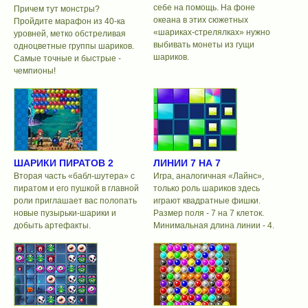
себе на помощь. На фоне
Причем тут монстры?
океана в этих сюжетных
Пройдите марафон из 40-ка
«шариках-стрелялках» нужно
уровней, метко обстреливая
выбивать монеты из гущи
одноцветные группы шариков.
шариков.
Самые точные и быстрые -
чемпионы!
ШАРИКИ ПИРАТОВ 2
ЛИНИИ 7 НА 7
Вторая часть «бабл-шутера» с
Игра, аналогичная «Лайнс»,
пиратом и его пушкой в главной
только роль шариков здесь
роли приглашает вас полопать
играют квадратные фишки.
новые пузырьки-шарики и
Размер поля - 7 на 7 клеток.
добыть артефакты.
Минимальная длина линии - 4.