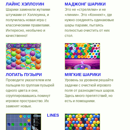
ЛАЙНС ХЭЛЛОУИН
МАДЖОНГ ШАРИКИ
Шарики заменили жуткими
Это не «стрелялки» и не
штучками от Хэллоуина, и
«линии». Это «Коннект», где
получилась новая игра с
нужно соединять одинаковые
классическими правилами.
шары парами, пытаясь
Интересно, необычно и
полностью очистить от них
качественно!
стол.
ЛОПАТЬ ПУЗЫРИ
МЯГКИЕ ШАРИКИ
Проводите указателем или
Уровень за уровнем решайте
пальцем по группам пузырей
задачки с очисткой игрового
одного цвета и они,
поля от разноцветных шаров.
сгруппировавшись покинут
Здесь много препятствий, но
игровое пространство. Их
есть и помощники.
заменят новые.
LINES