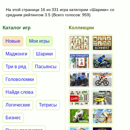
На этой странице 16 из 331 игра категории «Шарики» со
средним рейтингом 3.5 (Всего голосов: 959).
Каталог игр
Коллекции
Новые
Мои игры
Маджонги
Шарики
Три в ряд
Пасьянсы
Головоломки
Найди слова
Логические
Тетрисы
Бизнес