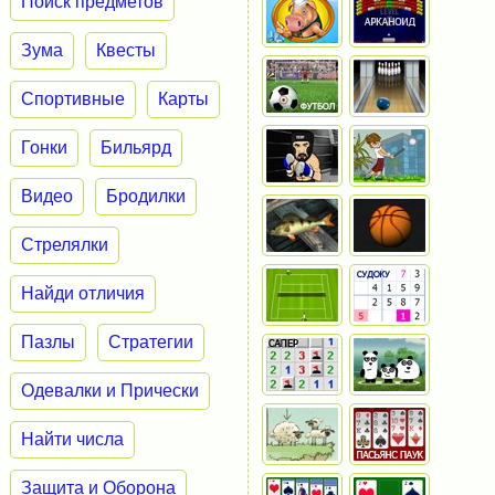
Поиск предметов
Зума
Квесты
Спортивные
Карты
Гонки
Бильярд
Видео
Бродилки
Стрелялки
Найди отличия
Пазлы
Стратегии
Одевалки и Прически
Найти числа
Защита и Оборона