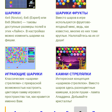
ШАРИКИ
ШАРИКИ ФРУКТЫ
4х4 (Novice), 6х6 (Expert) или
Вместо шаров в игре
8х8 (Master) — таковы
используются фруктово-
доступные размеры полей в
ягодный микс, ведь, как
этих «Лайнс». В настройках
известно, многие из них тоже
можно изменить шарики на
круглые. Налопайтесь-ка их от
фишки.
души!
ИГРАЮЩИЕ ШАРИКИ
КАМНИ СТРЕЛЯЛКИ
Классические «шарики-
Интересная концепция
стрелялки» с прекрасной
«шариков-стрелялок». Вместо
возможностью настроить
шаров здесь разноцветные
цветовую гамму игрового
камешки, в роли пушки - лампа
пространства так, как нравится
Аладдина. Добывайте
именно Вам.
кристаллы!