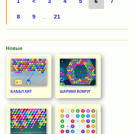
1
<
3
4
5
6
7
8
9
21
...
Новые
БАББЛ ХИТ
ШАРИКИ ВОКРУГ