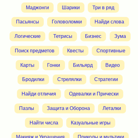
Маджонги
Шарики
Три в ряд
Пасьянсы
Головоломки
Найди слова
Логические
Тетрисы
Бизнес
Зума
Поиск предметов
Квесты
Спортивные
Карты
Гонки
Бильярд
Видео
Бродилки
Стрелялки
Стратегии
Найди отличия
Одевалки и Прически
Пазлы
Защита и Оборона
Леталки
Найти числа
Казуальные игры
Макияж и Украшения
Приколы и мультики