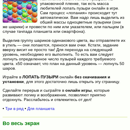
упаковочной пленке, так есть масса
любителей лопать пузыри онлайн в игре.
Сам процесс «лопания» происходит тут
автоматически. Вам надо лишь выделить из
обшей массы одноцветные пузырики (они
же шарики) и провести по ним или указателем, или пальцем (в
случае тачпада планшета или смартфона).
Выделив группу шариков одинакового цвета, вы отправляете их
в утиль — они лопаются, принося вам очки. Кстати, задание
вверху висит не просто так! Для перехода на следующий
уровень, необходимо его выполнить. То есть вам следует
лопнуть определенное число пузырей каждого требуемого
цвета. x50 означает, что план на данный уровень — лопнуть 50
шаров.
Играйте в
ЛОПАТЬ ПУЗЫРИ
онлайн
без скачивания и
установки
, для этого достаточно лишь открыть эту страницу.
Сделайте перерыв и сыграйте в
онлайн игры
, которые
развивают логику и воображение, позволяют приятно
отдохнуть. Расслабьтесь и отвлекитесь от дел!
•
Три в ряд
•
Для планшета
Во весь экран