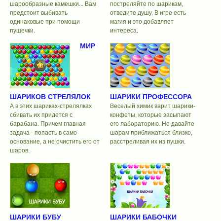
шарообразные камешки... Вам
постреляйте по шарикам,
предстоит выбивать
отведите душу. В игре есть
одинаковые при помощи
магия и это добавляет
пушечки.
интереса.
МИР
ШАРИКОВ СТРЕЛЯЛОК
ШАРИКИ ПРОФЕССОРА
А в этих шариках-стрелялках
Веселый химик варит шарики-
сбивать их придется с
конфеты, которые засыпают
барабана. Причем главная
его лабораторию. Не давайте
задача - попасть в само
шарам приближаться близко,
основание, а не очистить его от
расстреливая их из пушки.
шаров.
ШАРИКИ БУБУ
ШАРИКИ БАБОЧКИ