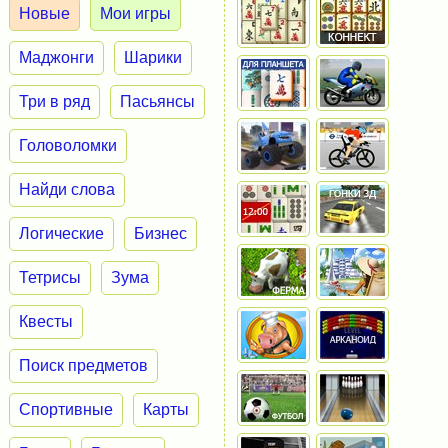
Новые
Мои игры
Маджонги
Шарики
Три в ряд
Пасьянсы
Головоломки
Найди слова
Логические
Бизнес
Тетрисы
Зума
Квесты
Поиск предметов
Спортивные
Карты