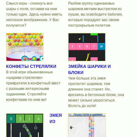
Смысл игры - спихнуть все
Разбив группу одинаковых
шары с поля, оставив на нем
шариков метким выстрелом из
только один. Здесь нужно иметь
пушки, вы освободите бабочек,
неплохое воображение. У Вас
которые порадуют вас своим
получится?
пестрокрылым полетом.
КОНФЕТЫ СТРЕЛЯЛКИ
ЗМЕЙКА ШАРИКИ И
В этой игре обыкновенные
БЛОКИ
«шарики-стрелялки»
Чем больше эта змея
превратили в конфетный квест
проглотит шариков, тем
с разными интересными
длиннее она станет. Но,
заданиями. Стреляйте
врезаясь в бетонные блоки, она
конфетками по ним же!
может сильно укоротиться.
Вплоть до нуля!
ЗМЕЯ
ИЗ