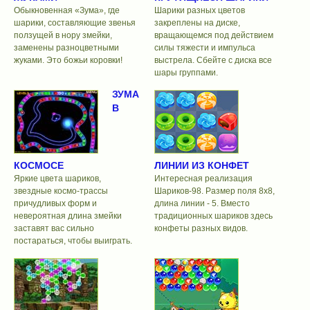
Обыкновенная «Зума», где
Шарики разных цветов
шарики, составляющие звенья
закреплены на диске,
ползущей в нору змейки,
вращающемся под действием
заменены разноцветными
силы тяжести и импульса
жуками. Это божьи коровки!
выстрела. Сбейте с диска все
шары группами.
ЗУМА
В
КОСМОСЕ
ЛИНИИ ИЗ КОНФЕТ
Яркие цвета шариков,
Интересная реализация
звездные космо-трассы
Шариков-98. Размер поля 8х8,
причудливых форм и
длина линии - 5. Вместо
невероятная длина змейки
традиционных шариков здесь
заставят вас сильно
конфеты разных видов.
постараться, чтобы выиграть.