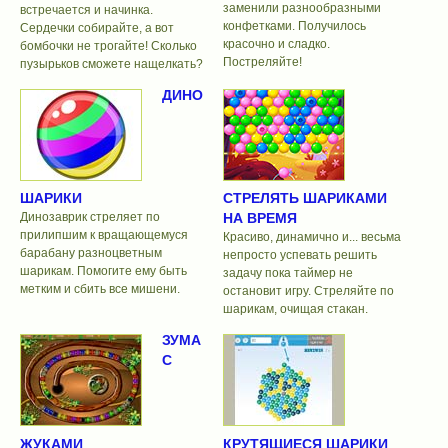
заменили разнообразными
встречается и начинка.
конфетками. Получилось
Сердечки собирайте, а вот
красочно и сладко.
бомбочки не трогайте! Сколько
Постреляйте!
пузырьков сможете нащелкать?
ДИНО
ШАРИКИ
СТРЕЛЯТЬ ШАРИКАМИ
Динозаврик стреляет по
НА ВРЕМЯ
прилипшим к вращающемуся
Красиво, динамично и... весьма
барабану разноцветным
непросто успевать решить
шарикам. Помогите ему быть
задачу пока таймер не
метким и сбить все мишени.
остановит игру. Стреляйте по
шарикам, очищая стакан.
ЗУМА
С
ЖУКАМИ
КРУТЯЩИЕСЯ ШАРИКИ