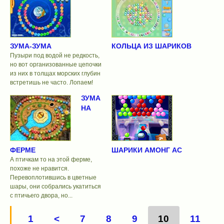
ЗУМА-ЗУМА
КОЛЬЦА ИЗ ШАРИКОВ
Пузыри под водой не редкость,
но вот организованные цепочки
из них в толщах морских глубин
встретишь не часто. Лопаем!
ЗУМА
НА
ФЕРМЕ
ШАРИКИ АМОНГ АС
А птичкам то на этой ферме,
похоже не нравится.
Перевоплотившись в цветные
шары, они собрались укатиться
с птичьего двора, но...
1
<
7
8
9
10
11