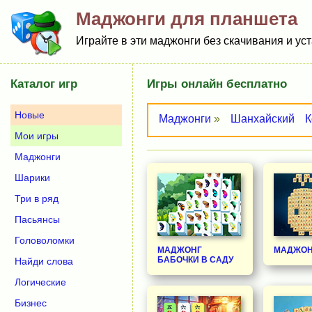
Маджонги для планшета
Играйте в эти маджонги без скачивания и уст
Каталог игр
Игры онлайн бесплатно
Новые
Маджонги
»
Шанхайский
К
Мои игры
Маджонги
Шарики
Три в ряд
Пасьянсы
Головоломки
МАДЖОНГ
МАДЖОН
БАБОЧКИ В САДУ
Найди слова
Логические
Бизнес