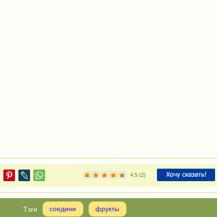
4.5
(
2
)
соедини
фрукты