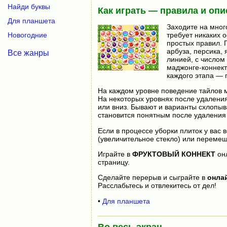
Найди буквы
Как играть — правила и опи
Для планшета
Заходите на мног
требует никаких о
Новогодние
простых правил. 
арбуза, персика, 
Все жанры
линией, с числом
маджонге-коннект
каждого этапа — 
На каждом уровне поведение тайлов м
На некоторых уровнях после удаления
или вниз. Бывают и варианты схлопыва
становится понятным после удаления 
Если в процессе уборки плиток у вас
(увеличительное стекло) или перемеш
Играйте в
ФРУКТОВЫЙ КОННЕКТ
он
страницу.
Сделайте перерыв и сыграйте в
онла
Расслабьтесь и отвлекитесь от дел!
•
Для планшета