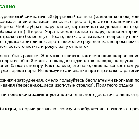
сание
оуровневый симпатичный фруктовый коннект (маджонг-коннект, коне
собых знаний и навыков, здесь все просто. Достаточно запомнить и
Первое. Чтобы убрать пару плиток, картинки на них должны быть о
яблока и т.п.). Второе. Убрать можно только ту пару, плитки которо
 отрезков не более двух. Последнее часто вызывает вопросы у нови
е, однако стоит лишь сыграть несколько раундов, как вопросы исче
полностью очистить игровую зону от плиток.
ожет быть разным. Это можно описать как изменение направления
 пары из общей массы, последняя сдвигается наверх, на других —
ния блоков к центру. Как правило, это поведение на конкретном у
уже первой пары. Используйте эти знания при выработке стратегии
 возникли затруднения, смело пользуйтесь бесплатными кнопками п
ивания (пересекающиеся изогнутые стрелки). Приятного отдыха!
лайн
без скачивания и установки
, для этого достаточно лишь отк
йн игры
, которые развивают логику и воображение, позволяют прия