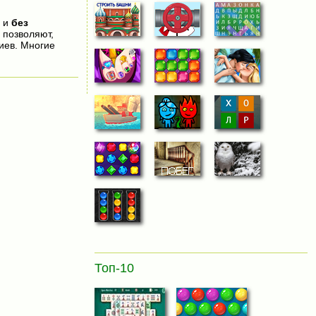
о и
без
 позволяют,
иев. Многие
Топ-10