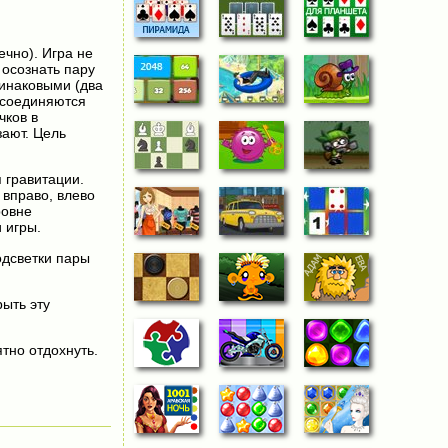
чно). Игра не
 осознать пару
динаковыми (два
й соединяются
чков в
зают. Цель
 гравитации.
 вправо, влево
ровне
 игры.
одсветки пары
рыть эту
тно отдохнуть.