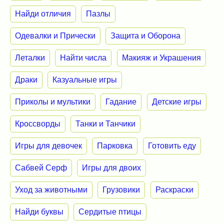
Найди отличия
Пазлы
Одевалки и Прически
Защита и Оборона
Леталки
Найти числа
Макияж и Украшения
Драки
Казуальные игры
Приколы и мультики
Гадание
Детские игры
Кроссворды
Танки и Танчики
Игры для девочек
Парковка
Готовить еду
Сабвей Серф
Игры для двоих
Уход за животными
Грузовики
Раскраски
Найди буквы
Сердитые птицы