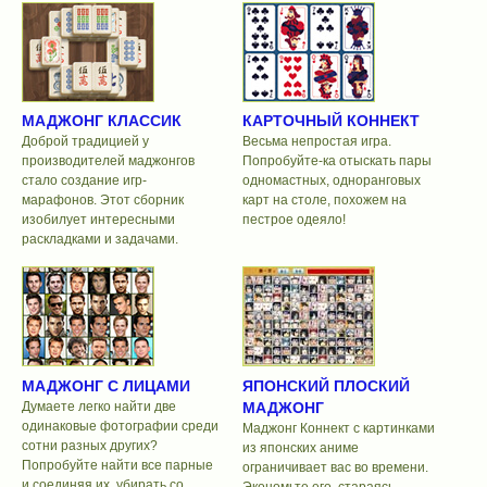
МАДЖОНГ КЛАССИК
КАРТОЧНЫЙ КОННЕКТ
Доброй традицией у
Весьма непростая игра.
производителей маджонгов
Попробуйте-ка отыскать пары
стало создание игр-
одномастных, одноранговых
марафонов. Этот сборник
карт на столе, похожем на
изобилует интересными
пестрое одеяло!
раскладками и задачами.
МАДЖОНГ С ЛИЦАМИ
ЯПОНСКИЙ ПЛОСКИЙ
Думаете легко найти две
МАДЖОНГ
одинаковые фотографии среди
Маджонг Коннект с картинками
сотни разных других?
из японских аниме
Попробуйте найти все парные
ограничивает вас во времени.
и соединяя их, убирать со
Экономьте его, стараясь