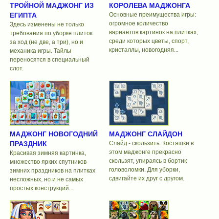
ТРОЙНОЙ МАДЖОНГ ИЗ
КОРОЛЕВА МАДЖОНГА
ЕГИПТА
Основные преимущества игры:
огромное количество
Здесь изменены не только
вариантов картинок на плитках,
требования по уборке плиток
среди которых цветы, спорт,
за ход (не две, а три), но и
кристаллы, новогодняя...
механика игры. Тайлы
переносятся в специальный
слот.
МАДЖОНГ НОВОГОДНИЙ
МАДЖОНГ СЛАЙДОН
ПРАЗДНИК
Слайд - скользить. Костяшки в
этом маджонге прекрасно
Красивая зимняя картинка,
скользят, упираясь в бортик
множество ярких спутников
головоломки. Для уборки,
зимних праздников на плитках
сдвигайте их друг с другом.
несложных, но и не самых
простых конструкций...