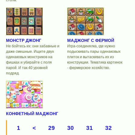
МОНСТР ДЖОНГ
МАДЖОНГ С ФЕРМОЙ
Не бойтесь их: они забавные и
Игра-соединялка, где нужно
даже смешные. Ищите двух
подыскивать пары одинаковых
одинаковых монстриков на
плиток и вытаскивать их из
фишках и убирайте с поля
конструкции. Тематика картинок
парой. И так 40 уровней
- фермерское хозяйство.
подряд.
КОНФЕТНЫЙ МАДЖОНГ
1
<
29
30
31
32