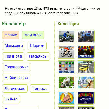
На этой странице 13 из 573 игры категории «Маджонги» со
средним рейтингом 4.08 (Всего голосов: 135).
Каталог игр
Коллекции
Новые
Мои игры
Маджонги
Шарики
Три в ряд
Пасьянсы
Головоломки
Найди слова
Логические
Тетрисы
Бизнес