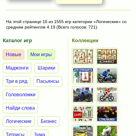
На этой странице 16 из 1555 игр категории «Логические» со
средним рейтингом 4.19 (Всего голосов: 721).
Каталог игр
Коллекции
Новые
Мои игры
Маджонги
Шарики
Три в ряд
Пасьянсы
Головоломки
Найди слова
Логические
Бизнес
Тетрисы
Зума